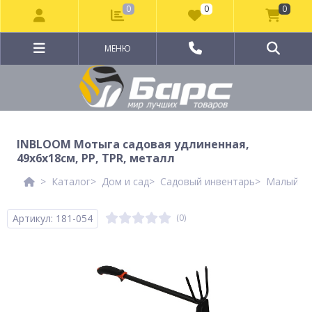
0
0
0
МЕНЮ
INBLOOM Мотыга садовая удлиненная,
49х6х18см, PP, TPR, металл
Каталог
Дом и сад
Садовый инвентарь
Малый са
Артикул: 181-054
(0)