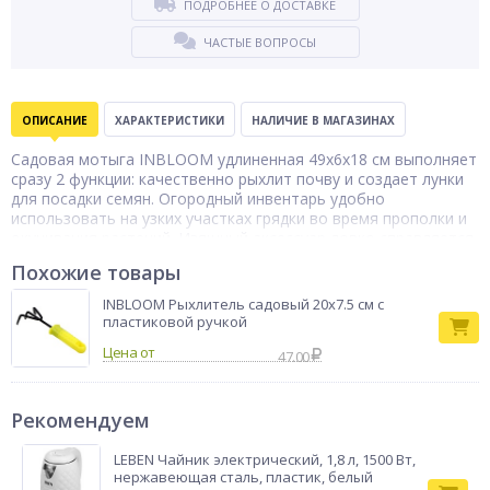
ПОДРОБНЕЕ О ДОСТАВКЕ
ЧАСТЫЕ ВОПРОСЫ
ОПИСАНИЕ
ХАРАКТЕРИСТИКИ
НАЛИЧИЕ В МАГАЗИНАХ
Садовая мотыга INBLOOM удлиненная 49х6х18 см выполняет
сразу 2 функции: качественно рыхлит почву и создает лунки
для посадки семян. Огородный инвентарь удобно
использовать на узких участках грядки во время прополки и
окучивания растений. Изящный аксессуар ловко справляется
с поставленными задачами, не повреждая рассаду. Рабочая
Похожие товары
часть инструмента сделана из металла, который не гнется
при больших нагрузках. Пластиковая рукоятка с
INBLOOM Рыхлитель садовый 20x7.5 см с
прорезиненными вставками не выскальзывает из рук и
пластиковой ручкой
обеспечивает комфортный уход за клумбами.
Цена от
47.00
Тип товара
Мотыжка
Бренд
INBLOOM
Рекомендуем
LEBEN Чайник электрический, 1,8 л, 1500 Вт,
нержавеющая сталь, пластик, белый