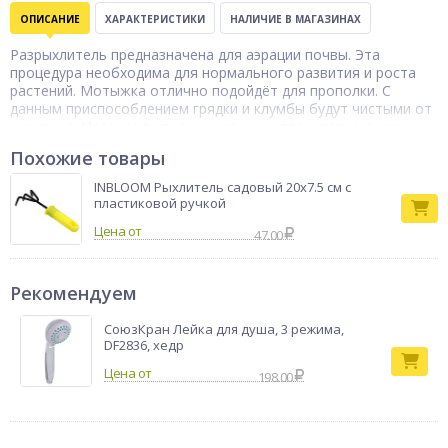
ОПИСАНИЕ
ХАРАКТЕРИСТИКИ
НАЛИЧИЕ В МАГАЗИНАХ
Разрыхлитель предназначена для аэрации почвы. Эта
процедура необходима для нормального развития и роста
растений. Мотыжка отлично подойдёт для прополки. С
данным приспособлением грядки и клумбы будут чистыми от
сорняков. Изделие выполнено из качественного металла.
Инвентарь имеет небольшие размеры, благодаря чему его
Похожие товары
удобно хранить.
Тип товара
Рыхлитель
INBLOOM Рыхлитель садовый 20x7.5 см с
пластиковой ручкой
Бренд
INBLOOM
Цена от
47.00
Рекомендуем
СоюзКран Лейка для душа, 3 режима,
DF2836, хедр
198.00