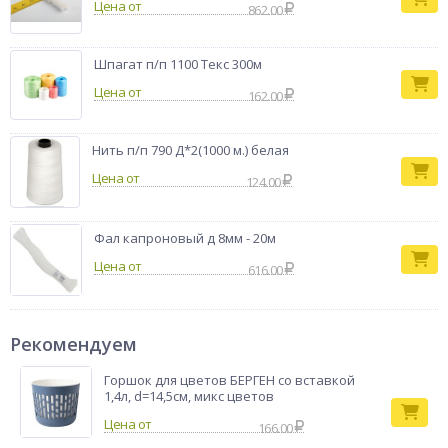
Цена от
862.00
Шпагат п/п 1100 Текс 300м
Цена от
162.00
Нить п/п 790 Д*2(1000 м.) белая
Цена от
124.00
Фал капроновый д 8мм - 20м
Цена от
616.00
Рекомендуем
Горшок для цветов БЕРГЕН со вставкой
1,4л, d=14,5см, микс цветов
166.00