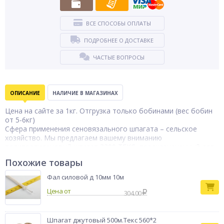
ВСЕ СПОСОБЫ ОПЛАТЫ
ПОДРОБНЕЕ О ДОСТАВКЕ
ЧАСТЫЕ ВОПРОСЫ
ОПИСАНИЕ
НАЛИЧИЕ В МАГАЗИНАХ
Цена на сайте за 1кг. Отгрузка только бобинами (вес бобин
от 5-6кг)
Сфера применения сеновязального шпагата – сельское
хозяйство. Мы предлагаем вашему вниманию
полипропиленовый шпагат 2200 ТЕКС, предназначенный для
установки в прессподборщики с целью быстрой упаковки
Похожие товары
травы и сена в аккуратные скирды цилиндрической формы.
Устойчивость полипропиленового сеновязального шпагата к
Фал силовой д 10мм 10м
влаге, изменениям температуры окружающей среды, его
Цена от
высокая механическая прочность – все это делает материал
304.00
самым удобным и выгодным решением для заготовки и
хранения сена.
Шпагат джутовый 500м.Текс 560*2