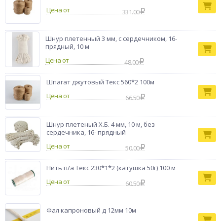
Цена от
331.00
Шнур плетенный 3 мм, с сердечником, 16-
прядный, 10 м
Цена от
48.00
Шпагат джутовый Текс 560*2 100м
Цена от
66.50
Шнур плетеный Х.Б. 4 мм, 10 м, без
сердечника, 16- прядный
Цена от
50.00
Нить п/а Текс 230*1*2 (катушка 50г) 100 м
Цена от
60.50
Фал капроновый д 12мм 10м