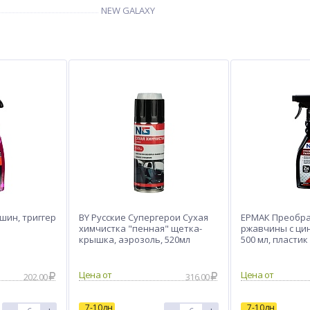
NEW GALAXY
шин, триггер
BY Русские Супергерои Сухая
ЕРМАК Преобр
химчистка "пенная" щетка-
ржавчины с цин
крышка, аэрозоль, 520мл
500 мл, пластик
Цена от
Цена от
202.00
316.00
7-10дн
7-10дн