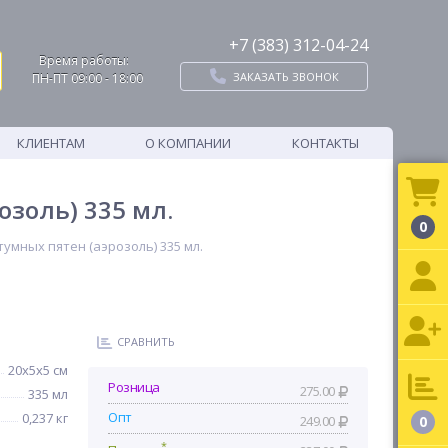
+7 (383) 312-04-24
Время работы:
ЗАКАЗАТЬ ЗВОНОК
ПН-ПТ 09:00 - 18:00
КЛИЕНТАМ
О КОМПАНИИ
КОНТАКТЫ
золь) 335 мл.
0
умных пятен (аэрозоль) 335 мл.
СРАВНИТЬ
20х5х5 см
Розница
275.00
335 мл
Опт
0,237 кг
249.00
0
*