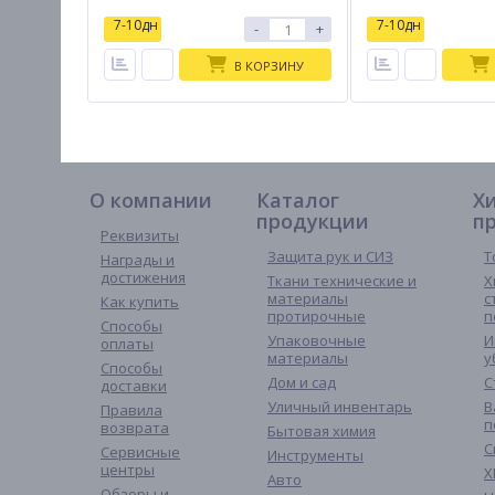
7-10дн
7-10дн
-
+
В КОРЗИНУ
О компании
Каталог
Х
продукции
п
Реквизиты
Защита рук и СИЗ
Т
Награды и
достижения
Ткани технические и
Х
материалы
с
Как купить
протирочные
п
Способы
Упаковочные
И
оплаты
материалы
у
Способы
Дом и сад
С
доставки
Уличный инвентарь
В
Правила
п
возврата
Бытовая химия
С
Сервисные
Инструменты
центры
Х
Авто
Обзоры и