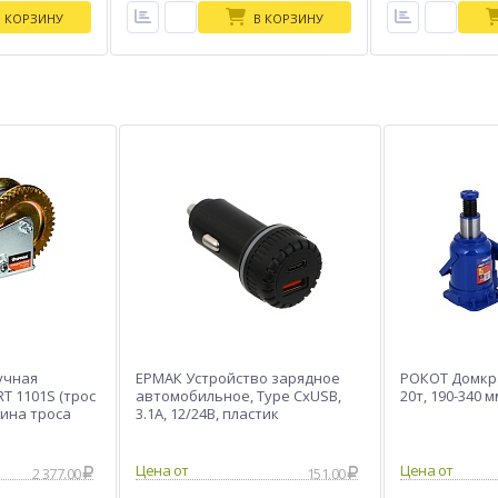
В КОРЗИНУ
В КОРЗИНУ
учная
ЕРМАК Устройство зарядное
РОКОТ Домкр
T 1101S (трос
автомобильное, Type CxUSB,
20т, 190-340 м
лина троса
3.1А, 12/24В, пластик
2 377.00
151.00