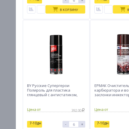
-
+
В КОРЗИНУ
BY Русские Супергерои
ЕРМАК Очистител
Полироль для пластика
карбюратора и в
глянцевый с антистатиком,
заслонки инжекто
аэрозоль 520мл
аэрозоль, 520мл
Цена от
Цена от
392.00
7-10дн
7-10дн
-
+