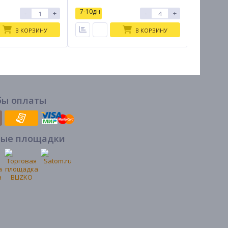
7-10дн
7-10дн
-
+
-
+
В КОРЗИНУ
В КОРЗИНУ
бы оплаты
вые площадки