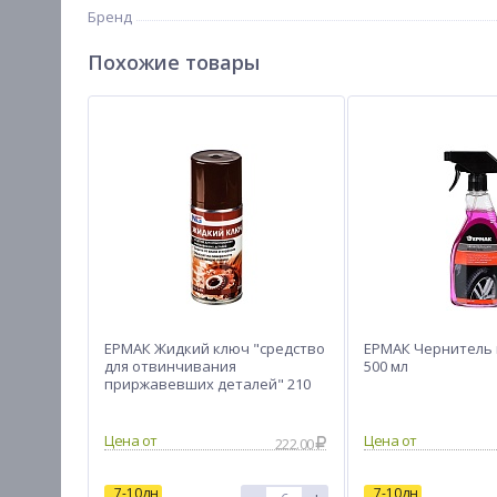
Бренд
Похожие товары
ЕРМАК Жидкий ключ "средство
ЕРМАК Чернитель 
для отвинчивания
500 мл
приржавевших деталей" 210
мл (аэрозоль)
Цена от
Цена от
222.00
7-10дн
7-10дн