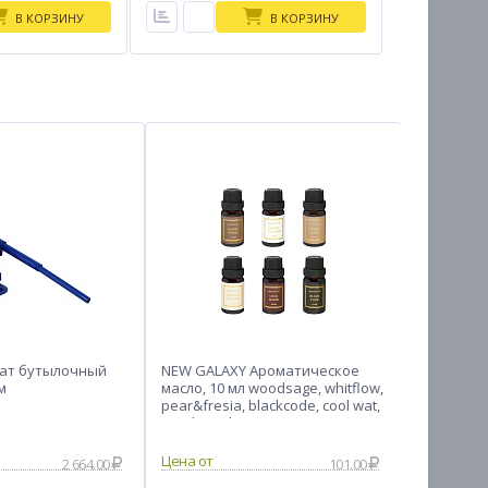
В КОРЗИНУ
В КОРЗИНУ
ат бутылочный
NEW GALAXY Ароматическое
ЕРМАК Ре
м
масло, 10 мл woodsage, whitflow,
шин прям
pear&fresia, blackcode, cool wat,
жгута, ши
sandwood
2 664.00
101.00