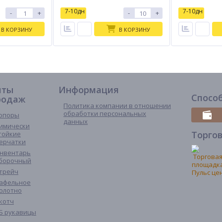
7-10дн
7-10дн
-
+
-
+
В КОРЗИНУ
В КОРЗИНУ
иты
Информация
Спосо
родаж
Политика компании в отношении
обработки персональных
опоры
данных
имически
Торго
тойкие
ерчатки
нвентарь
борочный
трейч
афельное
олотно
котч
Б рукавицы