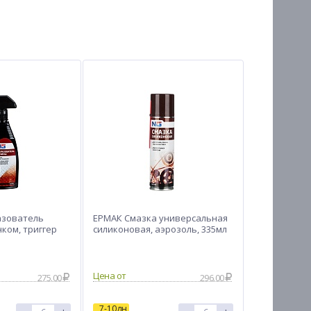
азователь
ЕРМАК Смазка универсальная
ком, триггер
силиконовая, аэрозоль, 335мл
Цена от
275.00
296.00
7-10дн