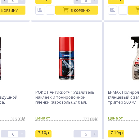
-
+
-
+
В КОРЗИНУ
В КОРЗИНУ
ь
РОКОТ Антискотч" Удалитель
ЕРМАК Полирол
оздушной
наклеек и тонировочной
глянцевый с за
ра,
пленки (аэрозоль), 210 мл.
триггер 500 мл
Цена от
Цена от
316.00
223.00
7-10дн
7-10дн
-
+
-
+