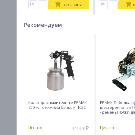
В КОРЗИНУ
Рекомендуем
Краскораспылитель тм ЕРМАК,
ЕРМАК Лебедка р
750 мл, с нижним бачком, 162C
шестеренчатая TR
- ремень) 450кг, д
8,5м
1 154.00