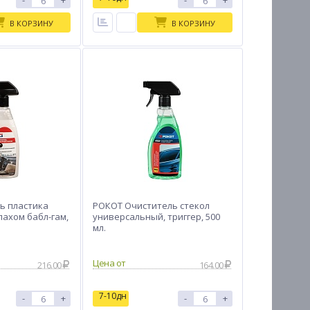
-
+
-
+
В КОРЗИНУ
В КОРЗИНУ
ь пластика
РОКОТ Очиститель стекол
пахом бабл-гам,
универсальный, триггер, 500
мл.
Цена от
216.00
164.00
7-10дн
-
+
-
+