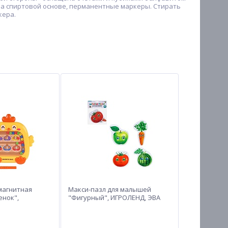
на спиртовой основе, перманентные маркеры. Стирать
кера.
магнитная
Макси-пазл для малышей
енок",
"Фигурный", ИГРОЛЕНД, ЭВА