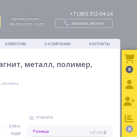
+7 (383) 312-04-24
Время работы:
ЗАКАЗАТЬ ЗВОНОК
ПН-ПТ 09:00 - 18:00
КЛИЕНТАМ
О КОМПАНИИ
КОНТАКТЫ
агнит, металл, полимер,
0
, мозаика
СРАВНИТЬ
0,99 кг
0
Розница
1 671.00
МДФ