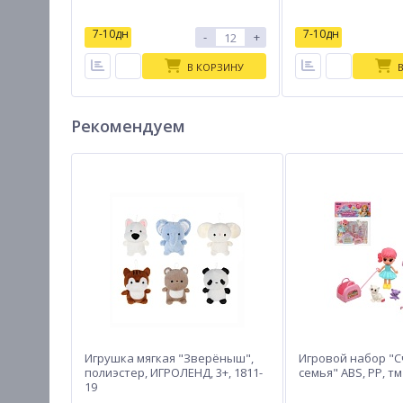
7-10дн
7-10дн
-
+
В КОРЗИНУ
Рекомендуем
Игрушка мягкая "Зверёныш",
Игровой набор "С
полиэстер, ИГРОЛЕНД, 3+, 1811-
семья" ABS, PP, 
19