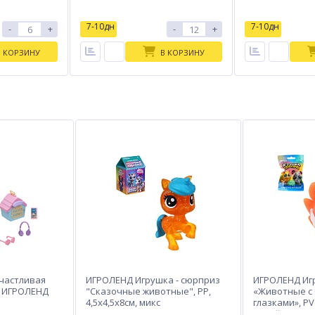
7-10дн
7-10дн
-
+
-
+
В КОРЗИНУ
В КОРЗИНУ
частливая
ИГРОЛЕНД Игрушка - сюрприз
ИГРОЛЕНД Иг
тм ИГРОЛЕНД
"Сказочные животные", РР,
«Животные с
4,5х4,5х8см, микс
глазками», PVC
дизайнов