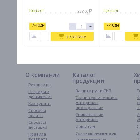
358.00
7-10дн
7-10дн
-
+
В КОРЗИНУ
О компании
Каталог
Х
продукции
п
Реквизиты
Защита рук и СИЗ
Т
Награды и
достижения
Ткани технические и
Х
материалы
с
Как купить
протирочные
п
Способы
Упаковочные
И
оплаты
материалы
у
Способы
Дом и сад
С
доставки
Уличный инвентарь
В
Правила
п
возврата