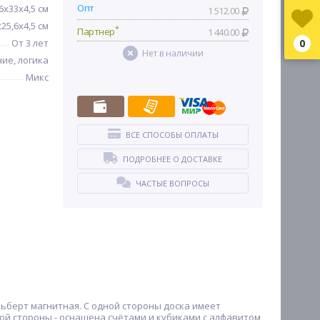
Опт
6х33х4,5 см
1 512.00
х25,6х4,5 см
*
Партнер
1 440.00
От 3 лет
0
Нет в наличии
ие, логика
Микс
ВСЕ СПОСОБЫ ОПЛАТЫ
ПОДРОБНЕЕ О ДОСТАВКЕ
ЧАСТЫЕ ВОПРОСЫ
льберт магнитная. С одной стороны доска имеет
гой стороны - оснащена счётами и кубиками с алфавитом