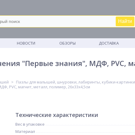
Найти
М
НОВОСТИ
ОБЗОРЫ
ДОСТАВКА
ния "Первые знания", МДФ, PVC, м
ышей
Пазлы для малышей, шнуровки, лабиринты, кубики-картинки
Ф, PVC, магнит, металл, полимер, 26х33х4,5см
Технические характеристики
Вес в упаковке
Материал