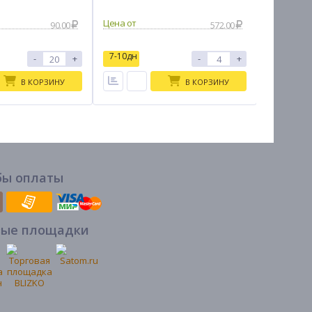
90.00
572.00
7-10дн
7-10дн
-
+
-
+
В КОРЗИНУ
В КОРЗИНУ
бы оплаты
вые площадки