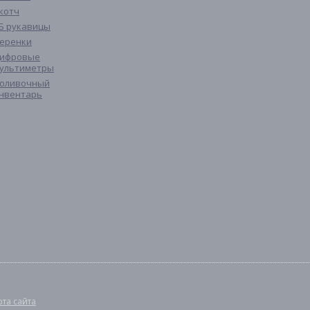
котч
Б рукавицы
еренки
ифровые
ультиметры
оливочный
нвентарь
рта сайта