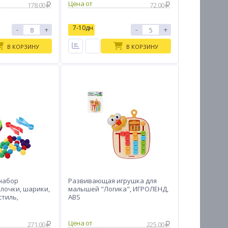
Цена от
178.00
72.00
7-10дн
-
+
-
+
В КОРЗИНУ
В КОРЗИНУ
набор
Развивающая игрушка для
лочки, шарики,
малышей "Логика", ИГРОЛЕНД,
стиль,
ABS
Цена от
271.00
225.00