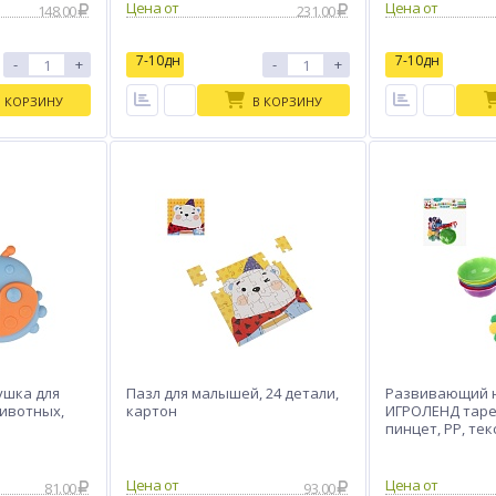
Цена от
Цена от
148.00
231.00
7-10дн
7-10дн
-
+
-
+
В КОРЗИНУ
В КОРЗИНУ
ушка для
Пазл для малышей, 24 детали,
Развивающий 
ивотных,
картон
ИГРОЛЕНД таре
пинцет, PP, тек
13х19х3см
Цена от
Цена от
81.00
93.00