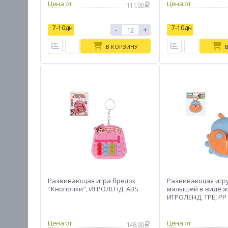
Цена от
Цена от
111.00
7-10дн
7-10дн
-
+
В КОРЗИНУ
Развивающая игра брелок
Развивающая игр
"Кнопочки", ИГРОЛЕНД, ABS
малышей в виде ж
ИГРОЛЕНД, TPE, PP
Цена от
Цена от
148.00