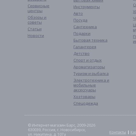
Бытовая химия
С
Сервисные
Инструменты
центры
Х
Авто
Обзоры и
Ч
Посуда
советы
Ц
Сантехника
Статьи
м
Подарки
Новости
П
Бытовая техника
и
Галантерея
Детство
Спорт и отдых
Ароматизаторы
Туризм и рыбалка
Электротехника и
мобильные
аксессуары
Хозтовары
Спецодежда
© Интернет-магазин Барс, 2009-2026
630039, Россия, г. Новосибирск,
Контакты
Ка
ул. Никитина, д. 107а