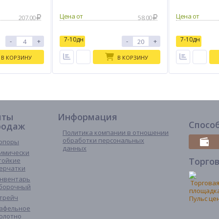
207.00
58.00
7-10дн
7-10дн
-
+
-
+
В КОРЗИНУ
В КОРЗИНУ
иты
Информация
Спосо
родаж
Политика компании в отношении
обработки персональных
опоры
данных
имически
Торго
тойкие
ерчатки
нвентарь
борочный
трейч
афельное
олотно