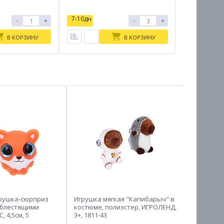
7-10дн
-
+
-
+
В КОРЗИНУ
В КОРЗИНУ
рушка-сюрприз
Игрушка мягкая "Капибарыч" в
Конструк
 блестящими
костюме, полиэстер, ИГРОЛЕНД,
деталями
, 4,5см, 5
3+, 1811-43
ИГРОЛЕНД