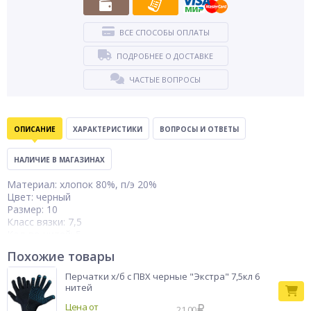
ВСЕ СПОСОБЫ ОПЛАТЫ
ПОДРОБНЕЕ О ДОСТАВКЕ
ЧАСТЫЕ ВОПРОСЫ
ОПИСАНИЕ
ХАРАКТЕРИСТИКИ
ВОПРОСЫ И ОТВЕТЫ
НАЛИЧИЕ В МАГАЗИНАХ
Материал: хлопок 80%, п/э 20%
Цвет: черный
Размер: 10
Класс вязки: 7,5
Кол-во нитей: 5
Вес: 56-58 гр.
Похожие товары
Оверлок: цветной п/э
Перчатки х/б с ПВХ черные "Экстра" 7,5кл 6
В упаковке: 300
нитей
Объем:0,1м3
Цена от
Вес мешка: 22.5 кг
21.00