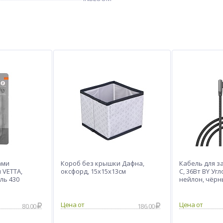
ами
Короб без крышки Дафна,
Кабель для з
 VETTA,
оксфорд, 15x15x13см
C, 36Вт BY Угл
аль 430
нейлон, чёр
80.00
186.00