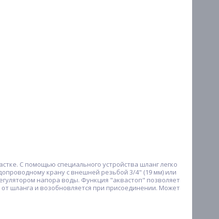
стке. С помощью специального устройства шланг легко
проводному крану с внешней резьбой 3/4" (19 мм) или
с регулятором напора воды. Функция "аквастоп" позволяет
 от шланга и возобновляется при присоединении. Может