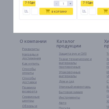
7-10дн
7-10дн
-
+
В КОРЗИНУ
О компании
Каталог
Х
продукции
п
Реквизиты
Защита рук и СИЗ
Т
Награды и
достижения
Ткани технические и
Х
материалы
с
Как купить
протирочные
п
Способы
Упаковочные
И
оплаты
материалы
у
Способы
Дом и сад
С
доставки
Уличный инвентарь
В
Правила
п
возврата
Бытовая химия
С
Сервисные
Инструменты
центры
Х
Авто
Обзоры и
Ч
Посуда