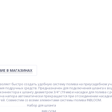
ИЕ В МАГАЗИНАХ
оляет быстро создать удобную систему полива на приусадебном уча
ия подручных средств. Предназначен для подключения шланга к водо
 коннектора к шлангу диаметром 3/4" (19 мм) и насадки для полива 
ача напора автоматически прекращается при отсоединении насадки
тей. Совместим со всеми элементами системы полива INBLOOM.
Набор для шланга
INBLOOM