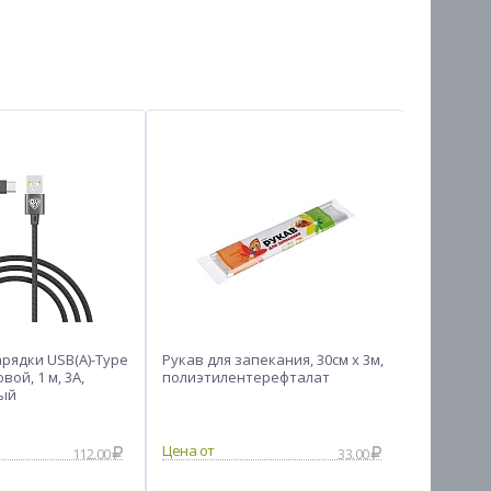
арядки USB(A)-Type
Рукав для запекания, 30см x 3м,
Шнурки д
овой, 1 м, 3A,
полиэтилентерефталат
STREETWIS
ный
1 пара, 
112.00
33.00