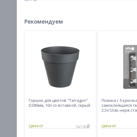
Рекомендуем
Горшок для цветов "Tarragon"
Планка с 3 крючк
D280мм, 10л со вставкой, серый
самоклеящаяся тм
2,5х12см, нерж.ст
547.00