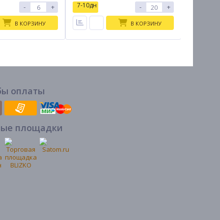
7-10дн
7-10дн
-
+
-
+
В КОРЗИНУ
В КОРЗИНУ
бы оплаты
вые площадки