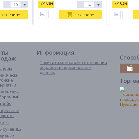
7-10дн
7-10дн
-
+
-
+
В КОРЗИНУ
В КОРЗИНУ
иты
Информация
Спосо
родаж
Политика компании в отношении
обработки персональных
опоры
данных
имически
Торго
тойкие
ерчатки
нвентарь
борочный
трейч
афельное
олотно
котч
Б рукавицы
еренки