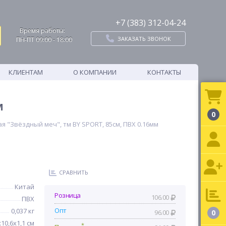
+7 (383) 312-04-24
Время работы:
ЗАКАЗАТЬ ЗВОНОК
ПН-ПТ 09:00 - 18:00
КЛИЕНТАМ
О КОМПАНИИ
КОНТАКТЫ
м
0
я "Звёздный меч", тм BY SPORT, 85см, ПВХ 0.16мм
СРАВНИТЬ
Китай
Розница
106.00
ПВХ
Опт
0,037 кг
96.00
0
х10,6х1,1 см
*