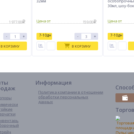
32мм
особопрочны
30мл, шоу-бок
1 977.00
159.00
7-10дн
7-10дн
-
+
-
+
В КОРЗИНУ
В КОРЗИНУ
иты
Информация
Спосо
родаж
Политика компании в отношении
обработки персональных
опоры
данных
имически
Торго
тойкие
ерчатки
нвентарь
борочный
трейч