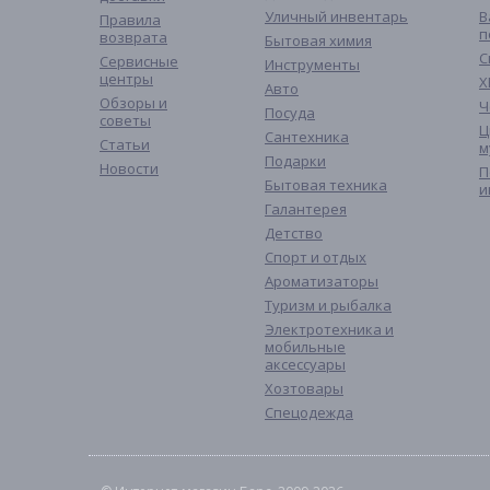
Уличный инвентарь
В
Правила
п
возврата
Бытовая химия
С
Сервисные
Инструменты
центры
Х
Авто
Обзоры и
Ч
Посуда
советы
Ц
Сантехника
Статьи
м
Подарки
Новости
П
Бытовая техника
и
Галантерея
Детство
Спорт и отдых
Ароматизаторы
Туризм и рыбалка
Электротехника и
мобильные
аксессуары
Хозтовары
Спецодежда