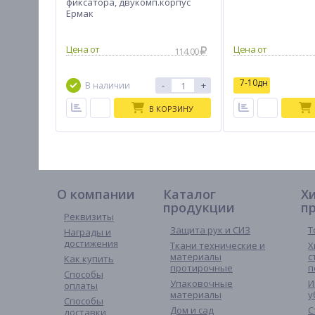
фиксатора, двукомп.корпус
Ермак
114.00
7-10дн
-
+
В наличии
В КОРЗИНУ
О компании
Каталог
Х
продукции
п
Реквизиты
Защита рук и СИЗ
Т
Награды и
достижения
Ткани технические и
Х
материалы
с
Как купить
протирочные
п
Способы
Упаковочные
И
оплаты
материалы
у
Способы
Дом и сад
С
доставки