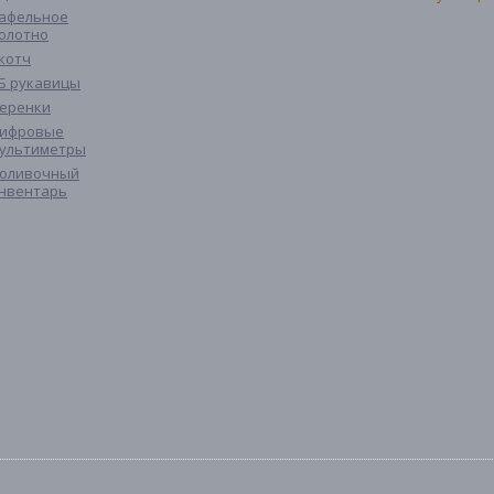
афельное
олотно
котч
Б рукавицы
еренки
ифровые
ультиметры
оливочный
нвентарь