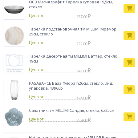
ОСЗ Магия графит Тарелка суповая 19,5см,
стекло
Цена от
137.00
Тарелка подстановочная тм MILLIMI Мрамор,
25см, стекло
Цена от
222.00
Тарелка десертная тм MILLIMI Баттер, стекло,
19см
Цена от
141.00
PASABAHCE Ваза Флора h26см, стекло, инд.
упаковка, 43966b
Цена от
474.00
Салатник, тм MILLIMI Сандия, стекло, 6x25см
Цена от
359.00
Набор конфетниц круглых тм MILLIMI Риппли,