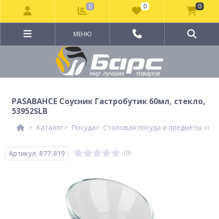
0
0
0
МЕНЮ
PASABAHCE Соусник Гастробутик 60мл, стекло,
53952SLB
Каталог
Посуда
Столовая посуда и предметы сер
Артикул: 877-819
(0)