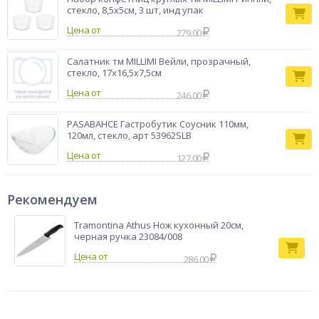
стекло, 8,5x5см, 3 шт, инд упак
Цена от
279.00
Салатник тм MILLIMI Вейли, прозрачный,
стекло, 17x16,5x7,5см
Цена от
246.00
PASABAHCE Гастробутик Соусник 110мм,
120мл, стекло, арт 53962SLB
Цена от
127.00
Рекомендуем
Tramontina Athus Нож кухонный 20см,
черная ручка 23084/008
286.00