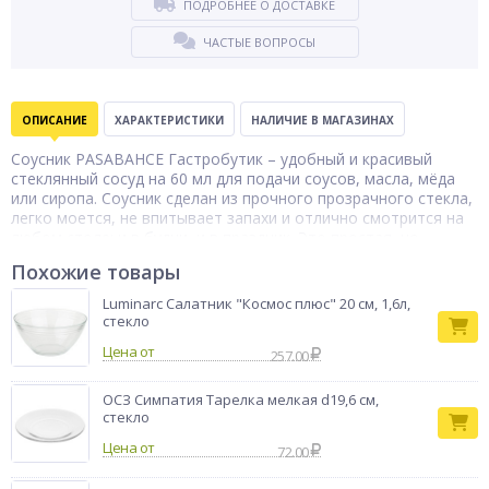
ПОДРОБНЕЕ О ДОСТАВКЕ
ЧАСТЫЕ ВОПРОСЫ
ОПИСАНИЕ
ХАРАКТЕРИСТИКИ
НАЛИЧИЕ В МАГАЗИНАХ
Соусник PASABAHCE Гастробутик – удобный и красивый
стеклянный сосуд на 60 мл для подачи соусов, масла, мёда
или сиропа. Соусник сделан из прочного прозрачного стекла,
легко моется, не впитывает запахи и отлично смотрится на
любом столе: и в будни, и в праздник. Это простая, но
элегантная деталь, которая добавит порядок и уют на вашу
Похожие товары
кухню, или станет отличным подарком для тех, кто любит
готовить с душой.
Luminarc Салатник "Космос плюс" 20 см, 1,6л,
Тип товара
стекло
Соусник
Бренд
Pasabahce
Цена от
257.00
ОСЗ Симпатия Тарелка мелкая d19,6 см,
стекло
Цена от
72.00