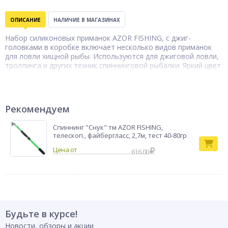
ОПИСАНИЕ
НАЛИЧИЕ В МАГАЗИНАХ
Набор силиконовых приманок AZOR FISHING, с джиг-
головками в коробке включает несколько видов приманок
для ловли хищной рыбы. Используются для джиговой ловли,
троллинга и других техник спиннинговой рыбалки. Яркий цвет
и специальная форма, которая имитирует реалистичные
движения добычи в воде, привлекает внимание рыбы,
повышая шанс поклевки. Джиг-головки помогают
зафиксировать приманку. Комплект включает удобный
Рекомендуем
жесткий кейс-органайзер для хранения и транспортировки.
Бренд
AZOR FISHING
Спиннинг "Снук" тм AZOR FISHING,
телескоп., файбергласс, 2,7м, тест 40-80гр
616.00
Будьте в курсе!
Новости, обзоры и акции