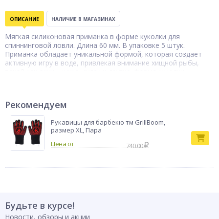
ОПИСАНИЕ
НАЛИЧИЕ В МАГАЗИНАХ
Мягкая силиконовая приманка в форме куколки для
спиннинговой ловли. Длина 60 мм. В упаковке 5 штук.
Приманка обладает уникальной формой, которая создает
активную игру в воде, привлекая внимание хищной рыбы,
такой как окунь, щука, судак и другие. Форма куколки
обеспечивает интенсивные движения, имитирующие мелкую
рыбу или насекомое, что делает её эффективной для
различных техник ловли, включая джиг, микроджиг и
Рекомендуем
равномерную проводку. Высококачественный силикон
устойчив к разрывам и деформации, обеспечивая
Рукавицы для барбекю тм GrillBoom,
долговечность и многократное использование.
размер XL, Пара
Бренд
AZOR FISHING
740.00
Будьте в курсе!
Новости, обзоры и акции