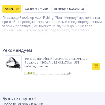
ОПИСАНИЕ
ХАРАКТЕРИСТИКИ
НАЛИЧИЕ В МАГАЗИНАХ
Плавающий воблер Azor Fishing "Лонг Минноу" применяется
при любой проводке. Если установить его под определенным
углом и подтянуть, он нырнет на глубину до 3,5 метров.
Причем, чем быстрее рыбак подтягивает, тем глубже
погружается приманка. Выбрав медленную проводку, вы
заставите воблер булькать и плавать. Среди ключевых
преимуществ — сбалансированность и минимальная
парусность. Он отлично себя показывает при дальних
Рекомендуем
забросах в ветреную погоду.
Тип товара
Воблер
Фонарь налобный тм ЕРМАК, CREE XPE LED,
Бренд
Azor fishing
4 режима, 1200мАч, 8,3х3,8х7,3см, USB
кабель, пластик
423.00
Будьте в курсе!
Новости, обзоры и акции