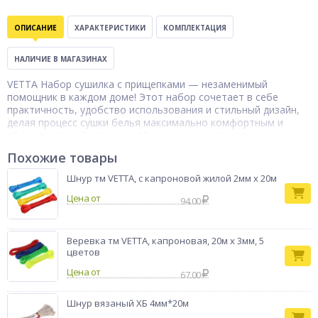
ОПИСАНИЕ
ХАРАКТЕРИСТИКИ
КОМПЛЕКТАЦИЯ
НАЛИЧИЕ В МАГАЗИНАХ
VETTA Набор сушилка с прищепками — незаменимый
помощник в каждом доме! Этот набор сочетает в себе
практичность, удобство использования и стильный дизайн,
делая процесс сушки белья максимально комфортным и
эффективным. Состоит из 12 прочных пластиковых
прищепок, которые обеспечивают надёжную фиксацию
Похожие товары
белья на верёвке. Особенностью этого набора является
наличие специальной сушилки, которая позволяет удобно
Шнур тм VETTA, с капроновой жилой 2мм х 20м
расположить прищепки и обеспечить равномерное
Цена от
высыхание белья. Это особенно актуально для небольших
94.00
помещений, где каждый сантиметр пространства имеет
значение.
Веревка тм VETTA, капроновая, 20м x 3мм, 5
Прищепки
Тип товара
цветов
хозяйственные
Бренд
VETTA
Цена от
67.00
Шнур вязаный ХБ 4мм*20м