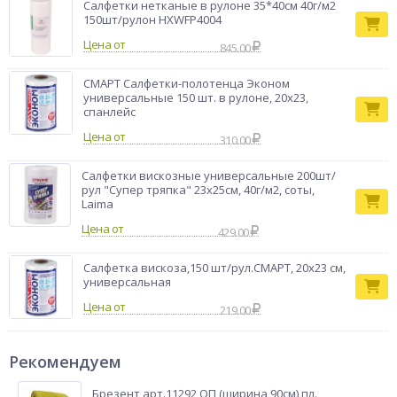
изменяются под воздействием растворителей, моющих и
Салфетки нетканые в рулоне 35*40см 40г/м2
чистящих средств, - экономит моющие средства на 50%.
150шт/рулон HXWFP4004
Ширина рулона 40см, плотность 30г/м2, рулон на гильзе в
Цена от
845.00
пленке
СМАРТ Салфетки-полотенца Эконом
универсальные 150 шт. в рулоне, 20x23,
спанлейс
Цена от
310.00
Салфетки вискозные универсальные 200шт/
рул "Супер тряпка" 23х25см, 40г/м2, соты,
Laima
Цена от
429.00
Салфетка вискоза,150 шт/рул.СМАРТ, 20x23 см,
универсальная
Цена от
219.00
Рекомендуем
Брезент арт.11292 ОП (ширина 90см) пл.