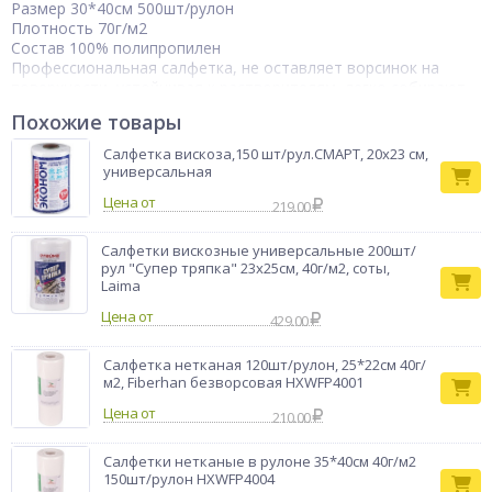
Размер 30*40см 500шт/рулон
Плотность 70г/м2
Состав 100% полипропилен
Профессиональная салфетка, не оставляет ворсинок на
поверхности, устойчивая к растворителям, легко собирают
воду, растворители,
Похожие товары
нефтепродукты.
Подходит для обезжиривания и очистки поверхностей.
Салфетка вискоза,150 шт/рул.СМАРТ, 20x23 см,
Сферы применения: пищевая, автомобильная, авиационная,
универсальная
химическая промышленности
Цена от
219.00
Салфетки вискозные универсальные 200шт/
рул "Супер тряпка" 23х25см, 40г/м2, соты,
Laima
Цена от
429.00
Салфетка нетканая 120шт/рулон, 25*22см 40г/
м2, Fiberhan безворсовая HXWFP4001
Цена от
210.00
Салфетки нетканые в рулоне 35*40см 40г/м2
150шт/рулон HXWFP4004