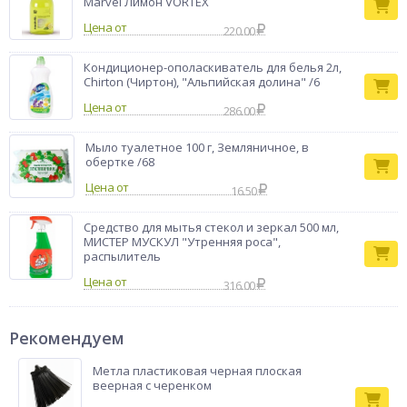
Marvel Лимон VORTEX
Цена от
220.00
Кондиционер-ополаскиватель для белья 2л,
Chirton (Чиртон), "Альпийская долина" /6
Цена от
286.00
Мыло туалетное 100 г, Земляничное, в
обертке /68
Цена от
16.50
Средство для мытья стекол и зеркал 500 мл,
МИСТЕР МУСКУЛ "Утренняя роса",
распылитель
Цена от
316.00
Рекомендуем
Метла пластиковая черная плоская
веерная с черенком