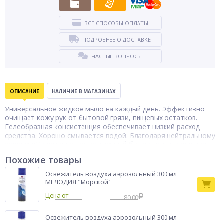
ВСЕ СПОСОБЫ ОПЛАТЫ
ПОДРОБНЕЕ О ДОСТАВКЕ
ЧАСТЫЕ ВОПРОСЫ
ОПИСАНИЕ
НАЛИЧИЕ В МАГАЗИНАХ
Универсальное жидкое мыло на каждый день. Эффективно
очищает кожу рук от бытовой грязи, пищевых остатков.
Гелеобразная консистенция обеспечивает низкий расход
средства. Хорошо смывается водой. Благодаря нейтральному
уровню рН сохраняет естественный баланс кожи, защищая
кожу рук от стянутости и сухости. Обладает приятным
Похожие товары
насыщенным цветом и ароматом.
Освежитель воздуха аэрозольный 300 мл
МЕЛОДИЯ "Морской"
Цена от
80.00
Освежитель воздуха аэрозольный 300 мл