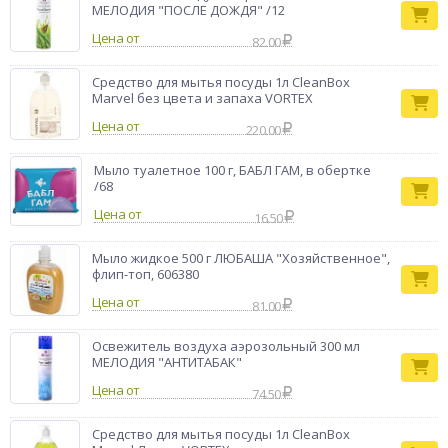
МЕЛОДИЯ "ПОСЛЕ ДОЖДЯ" /12
Цена от
82.00
Средство для мытья посуды 1л CleanBox
Marvel без цвета и запаха VORTEX
Цена от
220.00
Мыло туалетное 100 г, БАБЛ ГАМ, в обертке
/68
Цена от
16.50
Мыло жидкое 500 г ЛЮБАША "Хозяйственное",
флип-топ, 606380
Цена от
81.00
Освежитель воздуха аэрозольный 300 мл
МЕЛОДИЯ "АНТИТАБАК"
Цена от
74.50
Средство для мытья посуды 1л CleanBox