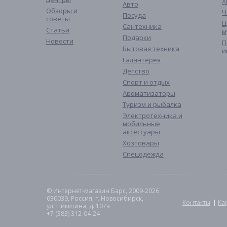
Х
Авто
Обзоры и
Ч
Посуда
советы
Ц
Сантехника
Статьи
м
Подарки
Новости
П
Бытовая техника
и
Галантерея
Детство
Спорт и отдых
Ароматизаторы
Туризм и рыбалка
Электротехника и
мобильные
аксессуары
Хозтовары
Спецодежда
© Интернет-магазин Барс, 2009-2026
630039, Россия, г. Новосибирск,
Контакты
Ка
ул. Никитина, д. 107а
+7 (383) 312-04-24