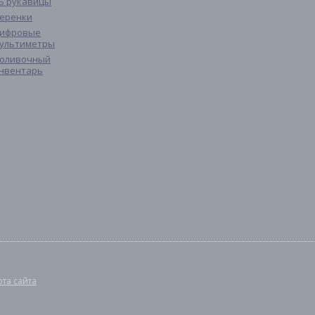
Б рукавицы
еренки
ифровые
ультиметры
оливочный
нвентарь
рта сайта