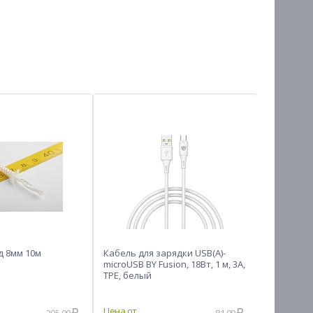
д 8мм 10м
Кабель для зарядки USB(A)-
LEBEN Ми
microUSB BY Fusion, 18Вт, 1 м, 3A,
Вт, пласт
TPE, белый
антиприг