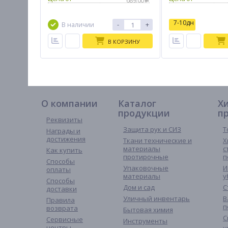
689.00
7-10дн
-
+
В наличии
В КОРЗИНУ
О компании
Каталог
Х
продукции
п
Реквизиты
Защита рук и СИЗ
Т
Награды и
достижения
Ткани технические и
Х
материалы
с
Как купить
протирочные
п
Способы
Упаковочные
И
оплаты
материалы
у
Способы
Дом и сад
С
доставки
Уличный инвентарь
В
Правила
п
возврата
Бытовая химия
С
Сервисные
Инструменты
центры