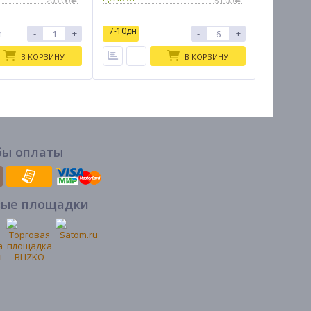
205.00
81.00
7-10дн
7-10дн
-
+
-
+
и
В КОРЗИНУ
В КОРЗИНУ
бы оплаты
вые площадки