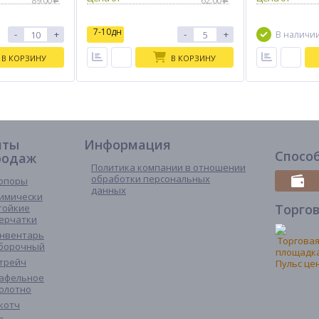
89.00
62.00
7-10дн
-
+
-
+
В наличи
В КОРЗИНУ
В КОРЗИНУ
иты
Информация
Спосо
родаж
Политика компании в отношении
обработки персональных
опоры
данных
имически
Торго
тойкие
ерчатки
нвентарь
борочный
трейч
афельное
олотно
котч