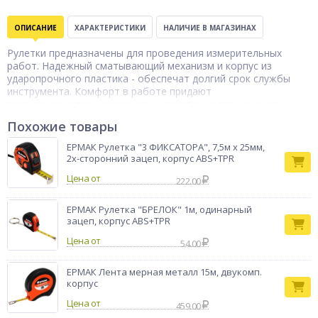
ОПИСАНИЕ
ХАРАКТЕРИСТИКИ
НАЛИЧИЕ В МАГАЗИНАХ
Рулетки предназначены для проведения измерительных
работ. Надежный сматывающий механизм и корпус из
ударопрочного пластика - обеспечат долгий срок службы
инструмента. Комфорт в работе придают
противоскользящие резиновые вставки, а для ношения -
наручная петля и зацеп на ремень! Инструмент применяется
Похожие товары
в быту и строительстве!
Тип товара
Рулетка
ЕРМАК Рулетка "3 ФИКСАТОРА", 7,5м х 25мм,
2х-сторонний зацеп, корпус ABS+TPR
Бренд
РОКОТ
Цена от
222.00
ЕРМАК Рулетка "БРЕЛОК" 1м, одинарный
зацеп, корпус ABS+TPR
Цена от
54.00
ЕРМАК Лента мерная металл 15м, двукомп.
корпус
Цена от
459.00