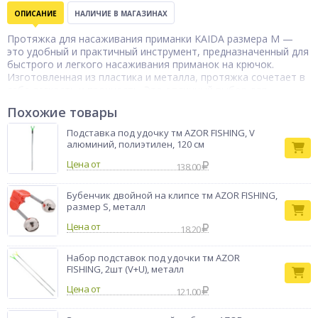
ОПИСАНИЕ
НАЛИЧИЕ В МАГАЗИНАХ
Протяжка для насаживания приманки KAIDA размера M —
это удобный и практичный инструмент, предназначенный для
быстрого и легкого насаживания приманок на крючок.
Изготовленная из пластика и металла, протяжка сочетает в
себе легкость и прочность. Это отличный выбор для
рыболовов, которые хотят упростить процесс подготовки
Похожие товары
снастей и сэкономить время на рыбалке.
Бренд
KAIDA
Подставка под удочку тм AZOR FISHING, V
алюминий, полиэтилен, 120 см
Цена от
138.00
Бубенчик двойной на клипсе тм AZOR FISHING,
размер S, металл
Цена от
18.20
Набор подставок под удочки тм AZOR
FISHING, 2шт (V+U), металл
Цена от
121.00