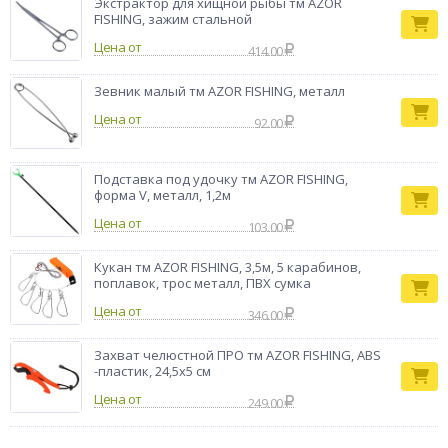
Экстрактор для хищной рыбы тм AZOR
FISHING, зажим стальной
Цена от
414.00
Зевник малый тм AZOR FISHING, металл
Цена от
92.00
Подставка под удочку тм AZOR FISHING,
форма V, металл, 1,2м
Цена от
103.00
Кукан тм AZOR FISHING, 3,5м, 5 карабинов,
поплавок, трос металл, ПВХ сумка
Цена от
346.00
Захват челюстной ПРО тм AZOR FISHING, ABS
-пластик, 24,5х5 см
Цена от
249.00