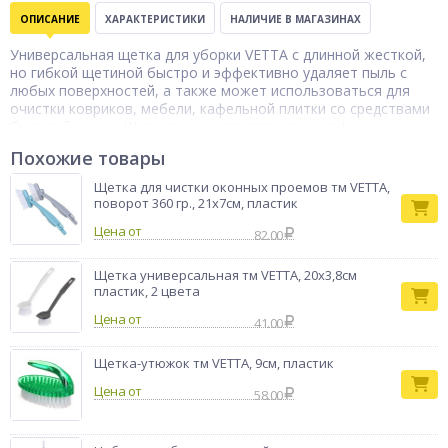
ОПИСАНИЕ
ХАРАКТЕРИСТИКИ
НАЛИЧИЕ В МАГАЗИНАХ
Универсальная щетка для уборки VETTA с длинной жесткой,
но гибкой щетиной быстро и эффективно удаляет пыль с
любых поверхностей, а также может использоваться для
очистки ковриков, мебели, кафельной плитки со средствами
бытовой химии. Щетина не осыпается, держит форму, не
царапает поверхности и хорошо проникает в мелкие зазоры
Похожие товары
и стыки, делая уборку качественно и быстро. Имеет удобную
ручку с отверстием для крючка.
Щетка для чистки оконных проемов тм VETTA,
поворот 360 гр., 21х7см, пластик
Щетка для
Тип товара
уборки
Цена от
82.00
Бренд
Vetta
Щетка универсальная тм VETTA, 20x3,8см
пластик, 2 цвета
Цена от
41.00
Щетка-утюжок тм VETTA, 9см, пластик
Цена от
58.00