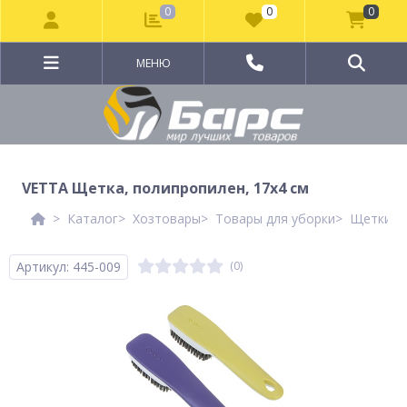
0
0
0
МЕНЮ
VETTA Щетка, полипропилен, 17х4 см
Каталог
Хозтовары
Товары для уборки
Щетки хо
Артикул: 445-009
(0)