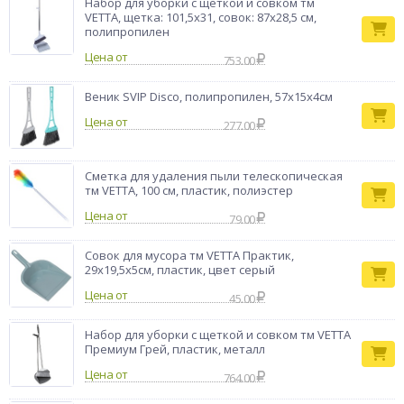
Набор для уборки с щеткой и совком тм
VETTA, щетка: 101,5х31, совок: 87х28,5 см,
полипропилен
Цена от
753.00
Веник SVIP Disco, полипропилен, 57х15х4см
Цена от
277.00
Сметка для удаления пыли телескопическая
тм VETTA, 100 см, пластик, полиэстер
Цена от
79.00
Совок для мусора тм VETTA Практик,
29х19,5х5см, пластик, цвет серый
Цена от
45.00
Набор для уборки с щеткой и совком тм VETTA
Премиум Грей, пластик, металл
Цена от
764.00