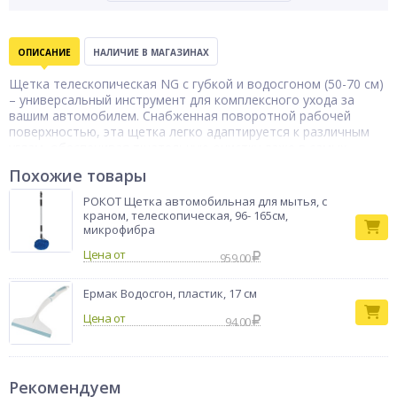
ОПИСАНИЕ
НАЛИЧИЕ В МАГАЗИНАХ
Щетка телескопическая NG с губкой и водосгоном (50-70 см)
– универсальный инструмент для комплексного ухода за
вашим автомобилем. Снабженная поворотной рабочей
поверхностью, эта щетка легко адаптируется к различным
углам, обеспечивая тщательную очистку даже в самых
труднодоступных местах. Губка эффективно удаляет
Похожие товары
загрязнения, а водосгон быстро устраняет излишки воды,
оставляя поверхность без разводов. Телескопическая ручка
РОКОТ Щетка автомобильная для мытья, с
регулируется по длине, обеспечивая максимальное удобство
краном, телескопическая, 96- 165см,
использования. С щеткой NG ваш автомобиль всегда будет
микрофибра
безупречно чистым!
Цена от
959.00
Ермак Водосгон, пластик, 17 см
Цена от
94.00
Рекомендуем