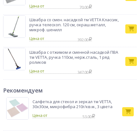
Цена от
70.00
Швабра со смен. насадкой тм VETTA Классик,
ручка телескоп. 120 см, окраш.металл,
микроф. шенилл
Цена от
392.00
Швабра с отжимом и сменной насадкой ПВА
тм VETTA, ручка 110см, нерж.сталь, 1 ряд
роликов
Цена от
347.00
Рекомендуем
Салфетка для стекол и зеркал тм VETTA,
30х30см, микрофибра 210г/кв.м., 3 цвета
53.00