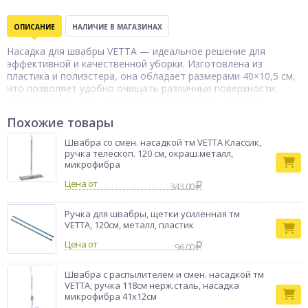
ОПИСАНИЕ
НАЛИЧИЕ В МАГАЗИНАХ
Насадка для швабры VETTA — идеальное решение для
эффективной и качественной уборки. Изготовлена из
пластика и полиэстера, она обладает размерами 40×10,5 см,
что позволяет удобно очищать различные поверхности.
Насадка легко устанавливается на швабру и надёжно
фиксируется, обеспечивая комфортное использование.
Похожие товары
Бренд
VETTA
Швабра со смен. насадкой тм VETTA Классик,
ручка телескоп. 120 см, окраш.металл,
микрофибра
Цена от
343.00
Ручка для швабры, щетки усиленная тм
VETTA, 120см, металл, пластик
Цена от
96.00
Швабра с распылителем и смен. насадкой тм
VETTA, ручка 118см нерж.cталь, насадка
микрофибра 41x12см