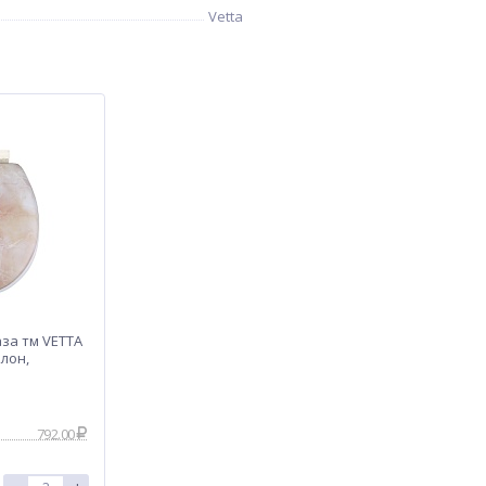
Vetta
за тм VETTA
лон,
792.00