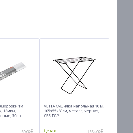
аморозки тм
VETTA Сушилка напольная 10 м,
INBLOOM 
м, 18мкм,
105х55х83см, металл, черная,
20x7.5 см
нные, 30шт
СБ3-ГЛ/Ч
69.00
1 584.00