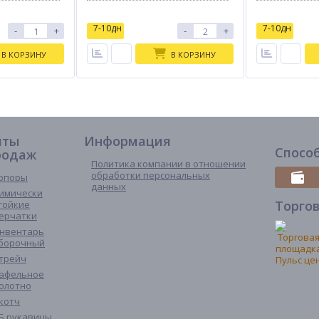
7-10дн
7-10дн
-
+
-
+
В КОРЗИНУ
В КОРЗИНУ
иты
Информация
Спосо
родаж
Политика компании в отношении
обработки персональных
опоры
данных
имически
Торго
тойкие
ерчатки
нвентарь
борочный
трейч
афельное
олотно
котч
Б рукавицы