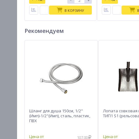
-
+
В КОРЗИНУ
Рекомендуем
Шланг для душа 150см, 1/2"
Лопата совковая
(Имп)-1/2"(Имп), сталь, пластик,
ТИП1 S1 (рельсова
ПВХ
107.00