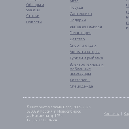
Авто
Обзоры и
Ч
Посуда
советы
Ц
Сантехника
Статьи
м
Подарки
Новости
П
Бытовая техника
и
Галантерея
Детство
Спорт и отдых
Ароматизаторы
Туризм и рыбалка
Электротехника и
мобильные
аксессуары
Хозтовары
Спецодежда
© Интернет-магазин Барс, 2009-2026
630039, Россия, г. Новосибирск,
Контакты
Ка
ул. Никитина, д. 107а
+7 (383) 312-04-24