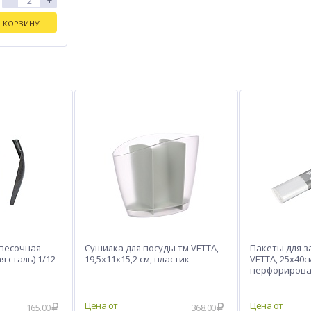
-
+
В КОРЗИНУ
 песочная
Сушилка для посуды тм VETTA,
Пакеты для з
я сталь) 1/12
19,5х11х15,2 см, пластик
VETTA, 25x40с
перфорирова
165.00
368.00