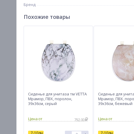
Бренд
Похожие товары
Сиденье для унитаза тм VETTA
Сиденье для унита
Мрамор, ПВХ, поролон,
Мрамор, ПВХ, поро
39x36см, серый
39x36см, бежевый
Цена от
Цена от
792.00
7-10дн
7-10дн