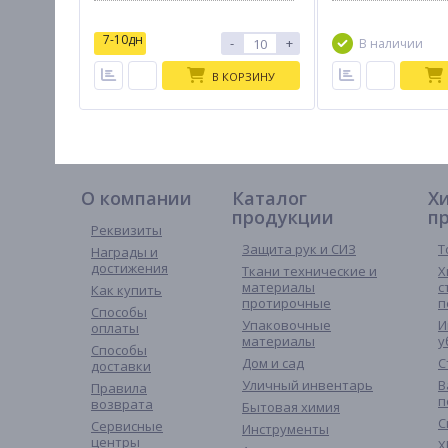
7-10дн
-
+
В наличии
В КОРЗИНУ
О компании
Каталог
Х
продукции
п
Реквизиты
Защита рук и СИЗ
Т
Награды и
достижения
Ткани технические и
Х
материалы
с
Как купить
протирочные
п
Способы
Упаковочные
И
оплаты
материалы
у
Способы
Дом и сад
С
доставки
Уличный инвентарь
В
Правила
п
возврата
Бытовая химия
С
Сервисные
Инструменты
центры
Х