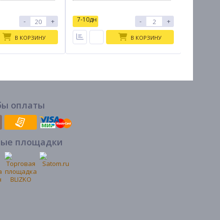
7-10дн
7-10дн
-
+
-
+
В КОРЗИНУ
В КОРЗИНУ
бы оплаты
вые площадки