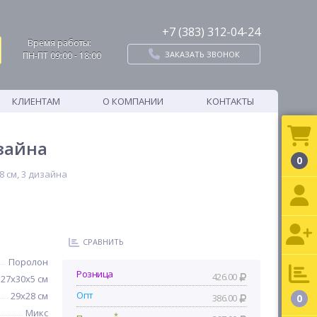
+7 (383) 312-04-24
Время работы:
ЗАКАЗАТЬ ЗВОНОК
ПН-ПТ 09:00 - 18:00
КЛИЕНТАМ
О КОМПАНИИ
КОНТАКТЫ
изайна
0
8 см, 3 дизайна
СРАВНИТЬ
Поролон
Розница
426.00
27x30x5 см
Опт
29х28 см
386.00
0
Микс
*