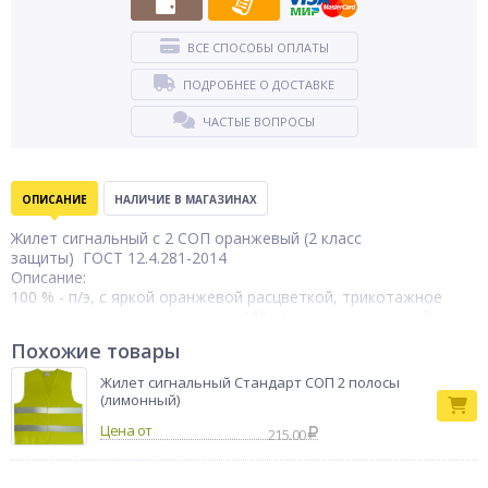
ВСЕ СПОСОБЫ ОПЛАТЫ
ПОДРОБНЕЕ О ДОСТАВКЕ
ЧАСТЫЕ ВОПРОСЫ
ОПИСАНИЕ
НАЛИЧИЕ В МАГАЗИНАХ
Жилет сигнальный с 2 СОП оранжевый (2 класс
защиты) ГОСТ 12.4.281-2014
Описание:
100 % - п/э, с яркой оранжевой расцветкой, трикотажное
переплетение, плотная ткань, 120 г/кв.м. с центральной
застёжкой на "липучку" , 2 горизонтальных ряда СОП 50 мм.,
Похожие товары
ГОСТ 12.4.281-2014
Безопасный жилет - видимость издалека высокая.
Жилет сигнальный Стандарт СОП 2 полосы
Каждый сигнальный жилет имеет индивидуальную упаковку.
(лимонный)
Цена от
Ткань: 100% полиэстер
215.00
Плотность: 120 г/кв.м.
Световозвращающий материал: лента шириной 5 см