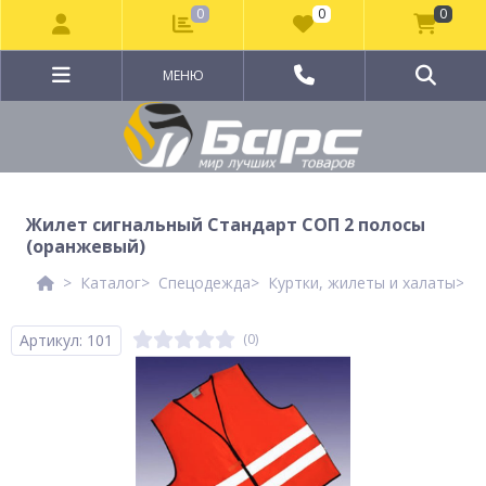
0
0
0
МЕНЮ
Жилет сигнальный Стандарт СОП 2 полосы
(оранжевый)
Каталог
Спецодежда
Куртки, жилеты и халаты
С
Артикул: 101
(0)