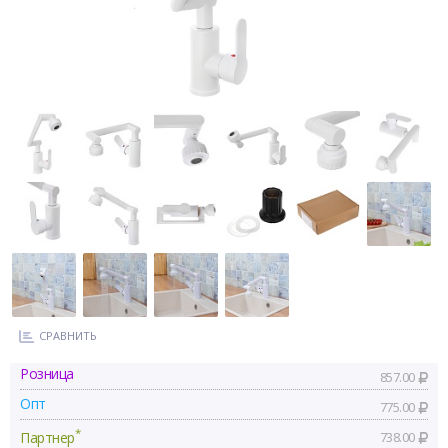
СРАВНИТЬ
Розница
857.00
Опт
775.00
*
Партнер
738.00