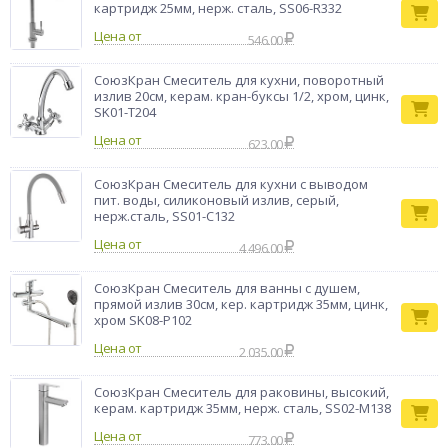
долговечного управления, а однорычажная конструкция
картридж 25мм, нерж. сталь, SS06-R332
обеспечивает удобный контроль температуры и напора
Цена от
воды.
546.00
Бренд
СоюзКран
СоюзКран Смеситель для кухни, поворотный
излив 20см, керам. кран-буксы 1/2, хром, цинк,
SK01-T204
Цена от
623.00
СоюзКран Смеситель для кухни с выводом
пит. воды, силиконовый излив, серый,
нерж.сталь, SS01-С132
Цена от
4 496.00
СоюзКран Смеситель для ванны с душем,
прямой излив 30см, кер. картридж 35мм, цинк,
хром SK08-P102
Цена от
2 035.00
СоюзКран Смеситель для раковины, высокий,
керам. картридж 35мм, нерж. сталь, SS02-M138
Цена от
773.00