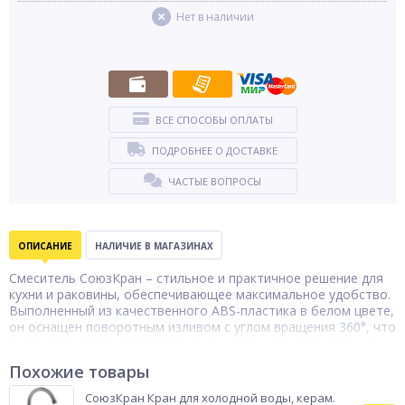
Нет в наличии
ВСЕ СПОСОБЫ ОПЛАТЫ
ПОДРОБНЕЕ О ДОСТАВКЕ
ЧАСТЫЕ ВОПРОСЫ
ОПИСАНИЕ
НАЛИЧИЕ В МАГАЗИНАХ
Смеситель СоюзКран – стильное и практичное решение для
кухни и раковины, обеспечивающее максимальное удобство.
Выполненный из качественного ABS-пластика в белом цвете,
он оснащен поворотным изливом с углом вращения 360°, что
позволяет легко направлять поток воды. Аэратор с двумя
режимами подачи воды помогает экономить воду и
Похожие товары
выбирать оптимальный поток для разных нужд. Смеситель
оснащен керамическим картриджем 35 мм для плавного и
СоюзКран Кран для холодной воды, керам.