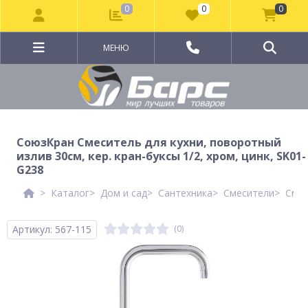
0
0
0
МЕНЮ
СоюзКран Смеситель для кухни, поворотный
излив 30см, кер. кран-буксы 1/2, хром, цинк, SK01-
G238
Каталог
Дом и сад
Сантехника
Смесители
Смес
Артикул: 567-115
(0)