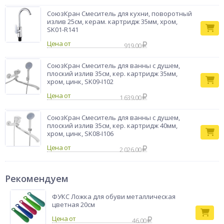
СоюзКран Смеситель для кухни, поворотный
излив 25см, керам. картридж 35мм, хром,
SK01-R141
Цена от
919.00
СоюзКран Смеситель для ванны с душем,
плоский излив 35см, кер. картридж 35мм,
хром, цинк, SK09-I102
Цена от
1 639.00
СоюзКран Смеситель для ванны с душем,
плоский излив 35см, кер. картридж 40мм,
хром, цинк, SK08-I106
Цена от
2 026.00
Рекомендуем
ФУКС Ложка для обуви металлическая
цветная 20см
46.00