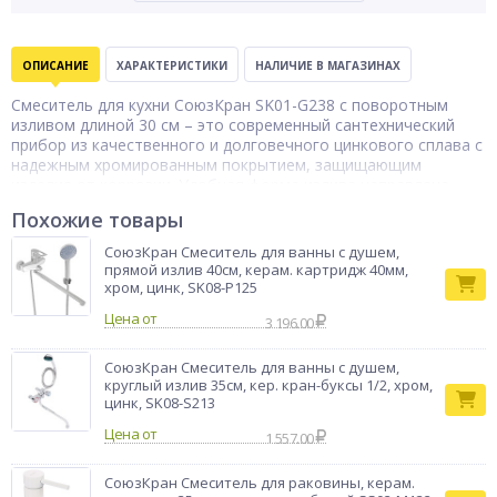
ОПИСАНИЕ
ХАРАКТЕРИСТИКИ
НАЛИЧИЕ В МАГАЗИНАХ
Смеситель для кухни СоюзКран SK01-G238 с поворотным
изливом длиной 30 см – это современный сантехнический
прибор из качественного и долговечного цинкового сплава с
надежным хромированным покрытием, защищающим
изделие от коррозии. Удобная форма излива направлена
четко на середину раковины, что делает процесс мытья
Похожие товары
посуды и продуктов комфортным и уменьшает вероятность
разбрызгивания воды за пределы раковины. Смеситель
СоюзКран Смеситель для ванны с душем,
оснащен надежными керамическими кран-буксами 1/2,
прямой излив 40см, керам. картридж 40мм,
которые позволяют быстро настроить нужную температуру
хром, цинк, SK08-P125
и напор воды.
Цена от
3 196.00
Смеситель для
Тип товара
кухни
СоюзКран Смеситель для ванны с душем,
Бренд
СоюзКран
круглый излив 35см, кер. кран-буксы 1/2, хром,
цинк, SK08-S213
Цена от
1 557.00
СоюзКран Смеситель для раковины, керам.