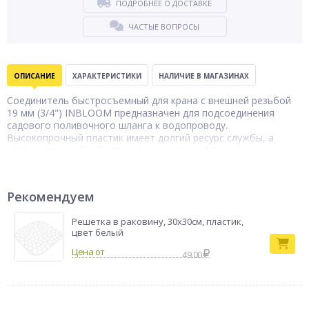
ПОДРОБНЕЕ О ДОСТАВКЕ
ЧАСТЫЕ ВОПРОСЫ
ОПИСАНИЕ
ХАРАКТЕРИСТИКИ
НАЛИЧИЕ В МАГАЗИНАХ
Соединитель быстросъемный для крана с внешней резьбой
19 мм (3/4") INBLOOM предназначен для подсоединения
садового поливочного шланга к водопроводу.
Высокопрочный пластик имеет долгий ресурс службы, а
надежная резьба обеспечивает крепкую фиксацию на кране.
Коннектор для
Тип товара
шланга
Бренд
INBLOOM
Рекомендуем
Решетка в раковину, 30х30см, пластик,
цвет белый
49.00