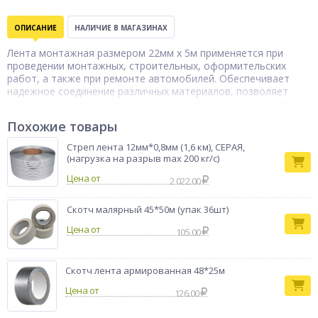
ОПИСАНИЕ
НАЛИЧИЕ В МАГАЗИНАХ
Лента монтажная размером 22мм x 5м применяется при
проведении монтажных, строительных, оформительских
работ, а также при ремонте автомобилей. Обеспечивает
надежное соединение различных материалов, позволяет
использовать ее на неровных и шероховатых поверхностях,
а все благодаря повышенной мягкости и гибкости материала.
Похожие товары
Стреп лента 12мм*0,8мм (1,6 км), СЕРАЯ,
(нагрузка на разрыв max 200 кг/с)
Цена от
2 022.00
Скотч малярный 45*50м (упак 36шт)
Цена от
105.00
Скотч лента армированная 48*25м
Цена от
126.00