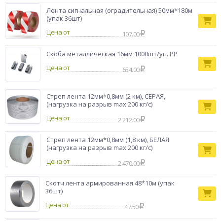
Лента сигнальная (оградительная) 50мм*180м
(упак 36шт)
Цена от
107.00
Скоба металлическая 16мм 1000шт/уп. РР
Цена от
654.00
Стреп лента 12мм*0,8мм (2 км), СЕРАЯ,
(нагрузка на разрыв max 200 кг/с)
Цена от
2 212.00
Стреп лента 12мм*0,8мм (1,8 км), БЕЛАЯ
(нагрузка на разрыв max 200 кг/с)
Цена от
2 470.00
Скотч лента армированная 48*10м (упак
36шт)
Цена от
47.50