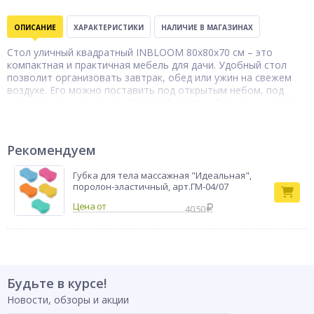
ОПИСАНИЕ
ХАРАКТЕРИСТИКИ
НАЛИЧИЕ В МАГАЗИНАХ
Стол уличный квадратный INBLOOM 80х80х70 см – это
компактная и практичная мебель для дачи. Удобный стол
позволит организовать завтрак, обед или ужин на свежем
воздухе. Его можно поставить под открытым небом, под
навесом или на веранде. Столик быстро собирается, имеет
невысокий вес, поэтому его можно брать с собой на
природу, на пикник, в поход или на рыбалку. Отличается
высокой прочностью, не боится влаги и перепадов
Рекомендуем
температур, не деформируется и не трескается.
Оптимальный вариант для 4-х человек.
Губка для тела массажная "Идеальная",
Тип товара
Стол
поролон-эластичный, арт.ГМ-04/07
Бренд
INBLOOM
40.50
Будьте в курсе!
Новости, обзоры и акции