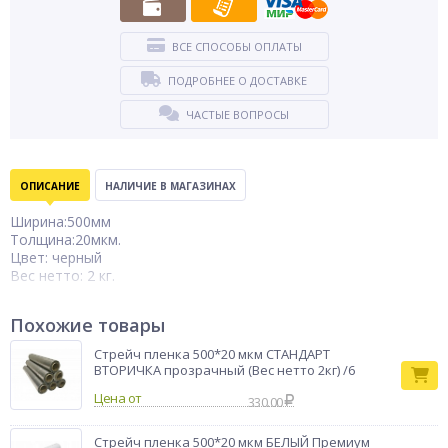
ВСЕ СПОСОБЫ ОПЛАТЫ
ПОДРОБНЕЕ О ДОСТАВКЕ
ЧАСТЫЕ ВОПРОСЫ
ОПИСАНИЕ
НАЛИЧИЕ В МАГАЗИНАХ
Ширина:500мм
Толщина:20мкм.
Цвет: черный
Вес нетто: 2 кг.
Производится из гранулы линейного ПЭ низкой плотности с
Похожие товары
добавлением гранул втор.сырья. Обладает неоспоримым
преимуществом - это надежное скрепление стрейч пленкой
Стрейч пленка 500*20 мкм СТАНДАРТ
грузов на поддонах-паллетах и это возможно благодаря
ВТОРИЧКА прозрачный (Вес нетто 2кг) /6
«удерживающей»силе, возникающей за счет растяжения и
Цена от
стремления стрейч пленки вернуться в исходное состояние.
330.00
Стрейч или стретч пленка (stretch) для ручной упаковки —
упаковочная пленка из полиэтилена высокого давления
Стрейч пленка 500*20 мкм БЕЛЫЙ Премиум