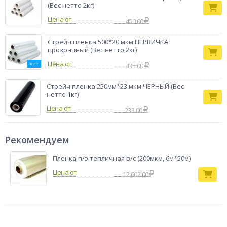
(ПВД), используется для ручной упаковки картонных
(Вес нетто 2кг)
коробок, для обмотки групповой упаковки на палетах, тюков
Цена от
450.00
и т.п. Вес нетто 2,0 кг
Стрейч пленка 500*20 мкм ПЕРВИЧКА
прозрачный (Вес нетто 2кг)
Цена от
ХИТ
435.00
Стрейч пленка 250мм*23 мкм ЧЁРНЫЙ (Вес
нетто 1кг)
Цена от
233.00
Рекомендуем
Пленка п/э тепличная в/с (200мкм, 6м*50м)
12 602.00