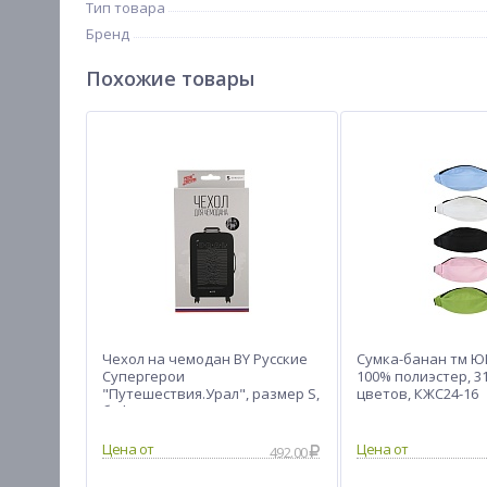
Тип товара
Бренд
Похожие товары
Чехол на чемодан BY Русские
Сумка-банан тм ЮL
Супергерои
100% полиэстер, 31
"Путешествия.Урал", размер S,
цветов, КЖС24-16
бифлекс
Цена от
Цена от
492.00