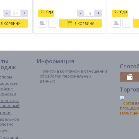
7-10дн
7-10дн
-
+
-
+
В КОРЗИНУ
В КОРЗИНУ
иты
Информация
Спосо
родаж
Политика компании в отношении
обработки персональных
опоры
данных
имически
Торго
тойкие
ерчатки
нвентарь
борочный
трейч
афельное
олотно
котч
Б рукавицы