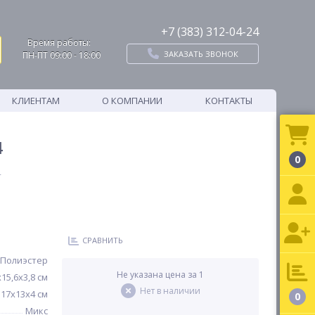
+7 (383) 312-04-24
Время работы:
ЗАКАЗАТЬ ЗВОНОК
ПН-ПТ 09:00 - 18:00
КЛИЕНТАМ
О КОМПАНИИ
КОНТАКТЫ
4
0
4
СРАВНИТЬ
Полиэстер
Не указана цена за 1
х15,6х3,8 см
Нет в наличии
17х13х4 см
0
Микс