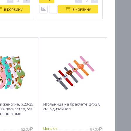
В КОРЗИНУ
В КОРЗИНУ
 женские, р.23-25,
Игольница на браслете, 24x2,8
Трусы же
10% полиэстер, 5%
см, 6 дизайнов
высокой 
зноцветные
GALANTE,
15%спанде
82.00
97.00