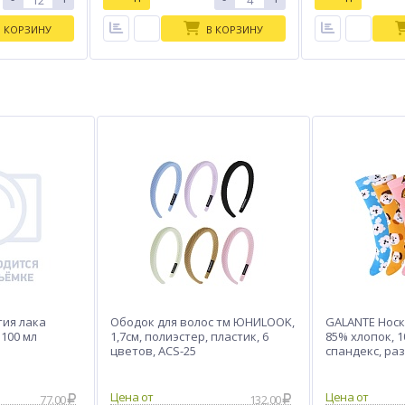
В КОРЗИНУ
В КОРЗИНУ
тия лака
Ободок для волос тм ЮНИLOOK,
GALANTE Носки
 100 мл
1,7см, полиэстер, пластик, 6
85% хлопок, 
цветов, ACS-25
спандекс, ра
77.00
132.00