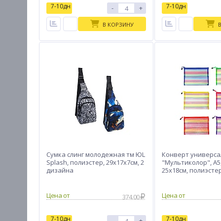
7-10дн
7-10дн
-
+
В КОРЗИНУ
Сумка слинг молодежная тм ЮL
Конверт универса
Splash, полиэстер, 29х17х7см, 2
"Мультиколор", А5
дизайна
25х18см, полиэстер
цветов
Цена от
Цена от
374.00
7-10дн
7-10дн
-
+