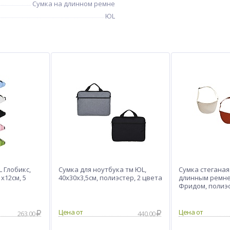
Сумка на длинном ремне
ЮL
 Глобикс,
Сумка для ноутбука тм ЮL,
Сумка стеганая
х12см, 5
40х30х3,5см, полиэстер, 2 цвета
длинным ремне
Фридом, полиэс
см, 3 цвета
Цена от
Цена от
263.00
440.00