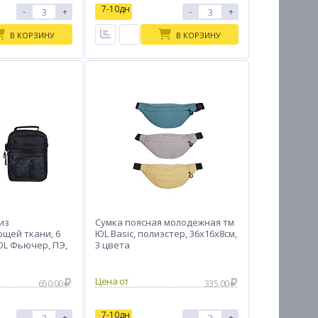
7-10дн
-
+
-
+
В КОРЗИНУ
В КОРЗИНУ
из
Сумка поясная молодежная тм
щей ткани, 6
ЮL Basic, полиэстер, 36х16х8см,
ЮL Фьючер, ПЭ,
3 цвета
вета, КЖС24-01
Цена от
650.00
335.00
7-10дн
-
+
-
+