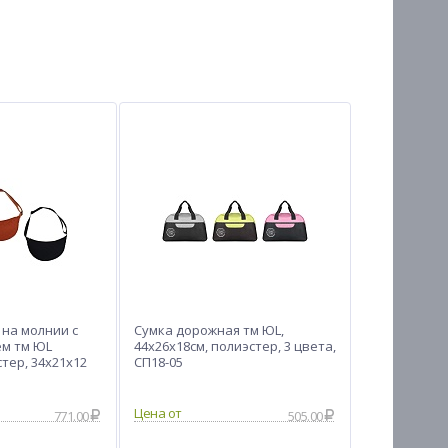
 на молнии с
Сумка дорожная тм ЮL,
м тм ЮL
44x26x18см, полиэстер, 3 цвета,
тер, 34х21х12
СП18-05
Цена от
771.00
505.00