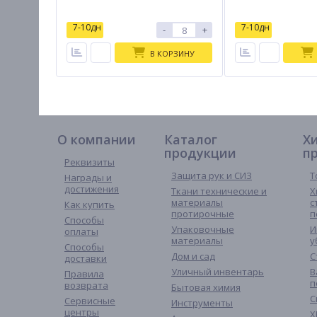
7-10дн
7-10дн
-
+
В КОРЗИНУ
О компании
Каталог
Х
продукции
п
Реквизиты
Защита рук и СИЗ
Т
Награды и
достижения
Ткани технические и
Х
материалы
с
Как купить
протирочные
п
Способы
Упаковочные
И
оплаты
материалы
у
Способы
Дом и сад
С
доставки
Уличный инвентарь
В
Правила
п
возврата
Бытовая химия
С
Сервисные
Инструменты
центры
Х