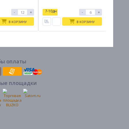
7-10дн
7-10дн
-
+
-
+
В КОРЗИНУ
В КОРЗИНУ
бы оплаты
вые площадки