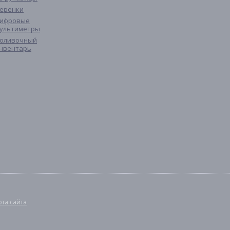
еренки
ифровые
ультиметры
оливочный
нвентарь
рта сайта