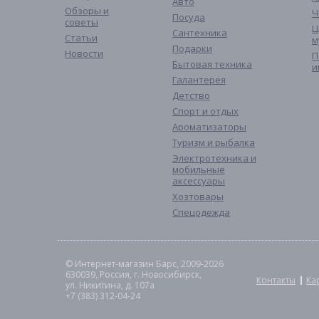
Авто
Обзоры и
Ч
Посуда
советы
Ц
Сантехника
Статьи
м
Подарки
Новости
П
Бытовая техника
и
Галантерея
Детство
Спорт и отдых
Ароматизаторы
Туризм и рыбалка
Электротехника и
мобильные
аксессуары
Хозтовары
Спецодежда
© Интернет-магазин Барс, 2009-2026
630039, Россия, г. Новосибирск,
Контакты
Ка
ул. Никитина, д. 107а
+7 (383) 312-04-24