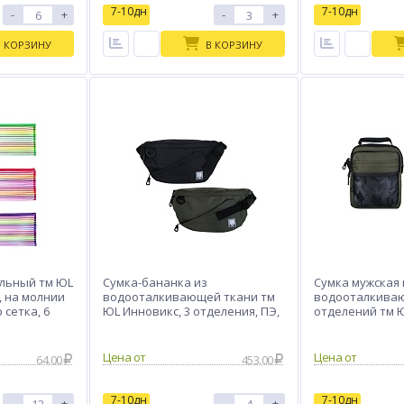
7-10дн
7-10дн
-
+
-
+
В КОРЗИНУ
В КОРЗИНУ
льный тм ЮL
Сумка-бананка из
Сумка мужская 
, на молнии
водооталкивающей ткани тм
водооталкиваю
 сетка, 6
ЮL Инновикс, 3 отделения, ПЭ,
отделений тм 
33х17см, 2 цвета, КЖС24-04
24х20х10см, 2 ц
Цена от
Цена от
64.00
453.00
7-10дн
7-10дн
-
+
-
+