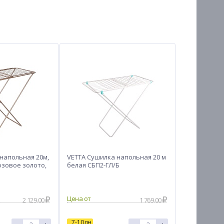
напольная 20м,
VETTA Сушилка напольная 20 м
озовое золото,
белая СБП2-ГЛ/Б
Цена от
2 129.00
1 769.00
7-10дн