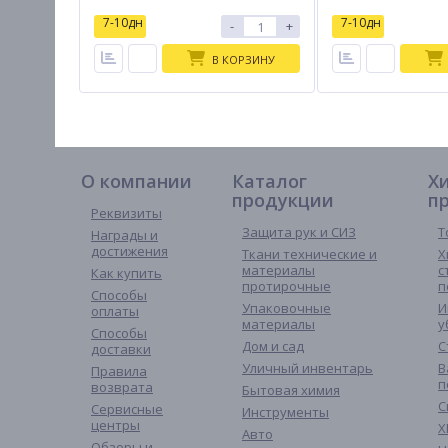
7-10дн
7-10дн
-
+
В КОРЗИНУ
О компании
Каталог
Х
продукции
п
Реквизиты
Защита рук и СИЗ
Т
Награды и
достижения
Ткани технические и
Х
материалы
с
Как купить
протирочные
п
Способы
Упаковочные
И
оплаты
материалы
у
Способы
Дом и сад
С
доставки
Уличный инвентарь
В
Правила
п
возврата
Бытовая химия
С
Сервисные
Инструменты
центры
Х
Авто
Обзоры и