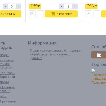
7-10дн
7-10дн
-
+
-
+
В КОРЗИНУ
В КОРЗИНУ
иты
Информация
Спосо
родаж
Политика компании в отношении
обработки персональных
опоры
данных
имически
Торго
тойкие
ерчатки
нвентарь
борочный
трейч
афельное
олотно
котч
Б рукавицы