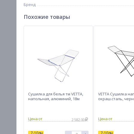
Бренд
Похожие товары
Сушилка для белья тм VETTA,
VETTA Сушилка нап
напольная, алюминий, 18м
окраш.сталь, черн
Цена от
Цена от
2 582.00
7-10дн
7-10дн