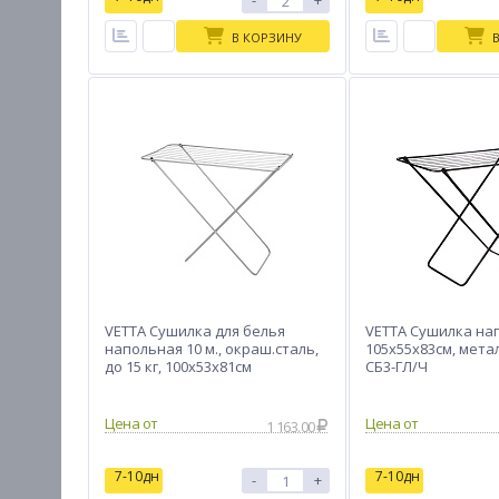
-
+
В КОРЗИНУ
VETTA Сушилка для белья
VETTA Сушилка нап
напольная 10 м., окраш.сталь,
105х55х83см, метал
до 15 кг, 100х53х81см
СБ3-ГЛ/Ч
Цена от
Цена от
1 163.00
7-10дн
7-10дн
-
+