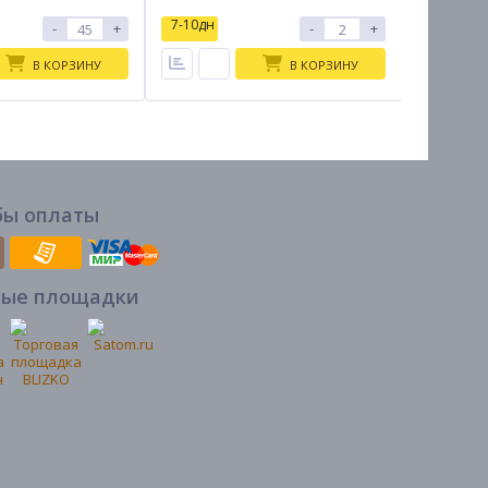
7-10дн
7-10дн
-
+
-
+
В КОРЗИНУ
В КОРЗИНУ
бы оплаты
вые площадки