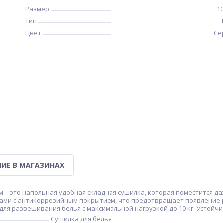
Размер
1
Тип
Цвет
Се
ИЕ В МАГАЗИНАХ
 – это напольная удобная складная сушилка, которая поместится да
нами с антикоррозийным покрытием, что предотвращает появление 
 развешивания белья с максимальной нагрузкой до 10 кг. Устойчивая 
Сушилка для белья