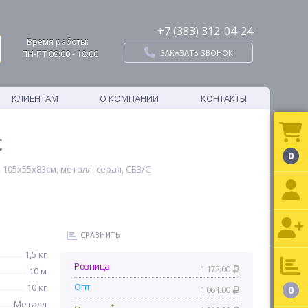
+7 (383) 312-04-24
Время работы:
ЗАКАЗАТЬ ЗВОНОК
ПН-ПТ 09:00 - 18:00
КЛИЕНТАМ
О КОМПАНИИ
КОНТАКТЫ
С
0
105х55х83см, металл, серая, СБ3/С
СРАВНИТЬ
1,5 кг
Розница
1 172.00
10 м
Опт
10 кг
1 061.00
0
Металл
*