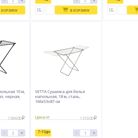
-
+
-
+
В КОРЗИНУ
В КОРЗИНУ
ольная 10 м,
VETTA Сушилка для белья
л, черная,
напольная, 18 м, сталь,
166х53х87 см
Цена от
1 584.00
1 310.00
7-10дн
-
+
-
+