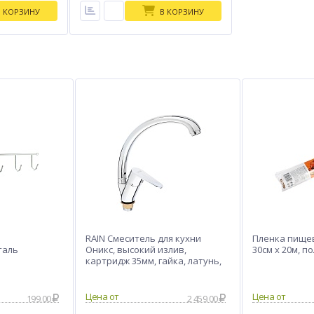
В КОРЗИНУ
В КОРЗИНУ
RAIN Смеситель для кухни
Пленка пище
таль
Оникс, высокий излив,
30см x 20м, п
картридж 35мм, гайка, латунь,
хром
199.00
2 459.00