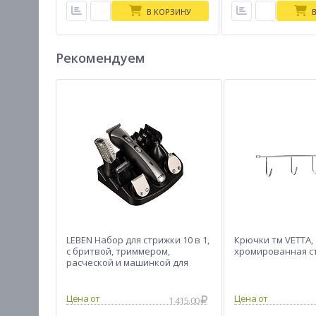
В КОРЗИНУ
Рекомендуем
LEBEN Набор для стрижки 10 в 1,
Крючки тм VETTA,
с бритвой, триммером,
хромированная с
расческой и машинкой для
стрижки, HC752
1 415.00