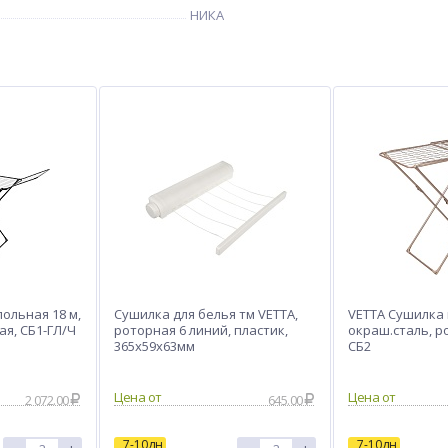
НИКА
ольная 18 м,
Сушилка для белья тм VETTA,
VETTA Сушилка 
ая, СБ1-ГЛ/Ч
роторная 6 линий, пластик,
окраш.сталь, р
365х59х63мм
СБ2
Цена от
Цена от
2 072.00
645.00
7-10дн
7-10дн