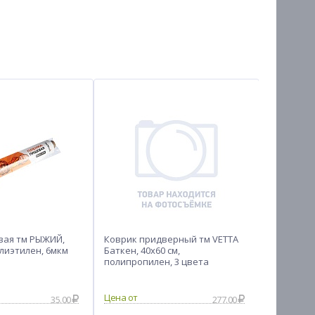
вая тм РЫЖИЙ,
Коврик придверный тм VETTA
Пленка с
олиэтилен, 6мкм
Баткен, 40x60 см,
VETTA Дер
полипропилен, 3 цвета
дизайна
35.00
277.00