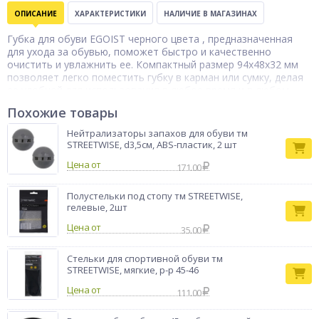
ОПИСАНИЕ
ХАРАКТЕРИСТИКИ
НАЛИЧИЕ В МАГАЗИНАХ
Губка для обуви EGOIST черного цвета , предназначенная
для ухода за обувью, поможет быстро и качественно
очистить и увлажнить ее. Компактный размер 94x48x32 мм
позволяет легко поместить губку в карман или сумку, делая
ее удобной для использования в любое время и в любом
месте. Подходит для всех типов обуви. Качественные
Похожие товары
материалы обеспечивают равномерное и продолжительное
увлажнение кожи, предотвращают ее высыхание и появление
Нейтрализаторы запахов для обуви тм
трещин. Губка содержит специальную формулу, которая
STREETWISE, d3,5см, ABS-пластик, 2 шт
ухаживает за кожей обуви, придавая ей блеск и ухоженный
Цена от
вид.
171.00
Тип товара
Губка для обуви
Полустельки под стопу тм STREETWISE,
Бренд
EGOIST
гелевые, 2шт
Цена от
35.00
Стельки для спортивной обуви тм
STREETWISE, мягкие, р-р 45-46
Цена от
111.00