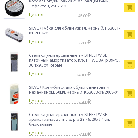
Воск для обуви, банка 45мл, бесцветный,
Эффектон, 2587618
Цена от
45.00
SILVER Губка для обуви узкая, чёрный, PS3001-
01/2001-01
Цена от
77.00
Стельки универсальные тм STREETWISE,
пяточный амортизатор, п/э, ППУ, ЭВА, р.39-45,
30,1х9,5см, серые
Цена от
148.00
SILVER Крем-блеск для обуви с винтовым
механизмом, 50мл, чёрный, KS3008-01/2008-01
Цена от
96.00
Стельки универсальные тм STREETWISE,
ароматизированные, р-р 28-46, 29х9,4 см,
бирюзовые
Цена от
74.00