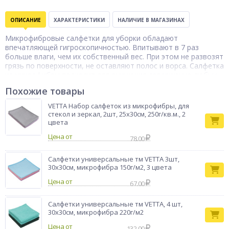
ОПИСАНИЕ
ХАРАКТЕРИСТИКИ
НАЛИЧИЕ В МАГАЗИНАХ
Микрофибровые салфетки для уборки обладают
впечатляющей гигроскопичностью. Впитывают в 7 раз
больше влаги, чем их собственный вес. При этом не развозят
грязь по поверхности, не оставляют полос и ворса. Салфетка
из микрофибры подходит для очищения совершенно любых
поверхностей — зеркал, стекол, ламината, пластиковых
Похожие товары
подоконников, сантехники. Эффективно притягивает
мельчайшие частички пыли за счет статического
VETTA Набор салфеток из микрофибры, для
электричества.
стекол и зеркал, 2шт, 25х30см, 250г/кв.м., 2
цвета
Тип товара
Тряпка для пола
Бренд
Vetta
Цена от
78.00
Салфетки универсальные тм VETTA 3шт,
30x30см, микрофибра 150г/м2, 3 цвета
Цена от
67.00
Салфетки универсальные тм VETTA, 4 шт,
30x30см, микрофибра 220г/м2
Цена от
132.00