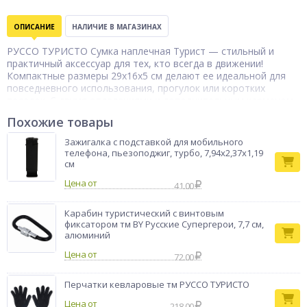
ОПИСАНИЕ
НАЛИЧИЕ В МАГАЗИНАХ
РУССО ТУРИСТО Сумка наплечная Турист — стильный и
практичный аксессуар для тех, кто всегда в движении!
Компактные размеры 29x16x5 см делают ее идеальной для
повседневного использования, прогулок или коротких
поездок. С двумя отделениями и дополнительным карманом
вы легко организуете свои вещи, а регулируемый ремень
Похожие товары
обеспечивает комфортную посадку на плече. Прочный
полиэстер гарантирует долговечность, а лаконичный дизайн
Зажигалка с подставкой для мобильного
подчеркнет ваш стиль. С этой сумкой вы всегда будете
телефона, пьезоподжиг, турбо, 7,94х2,37х1,19
готовы к новым приключениям!
см
Бренд
РУССО ТУРИСТО
Цена от
41.00
Карабин туристический с винтовым
фиксатором тм BY Русские Супергерои, 7,7 см,
алюминий
Цена от
72.00
Перчатки кевларовые тм РУССО ТУРИСТО
Цена от
218.00