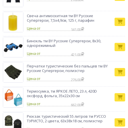
Свеча антимоскитная тм BY Русские
Супергерои, 7,5х4,9см, 125 г, парафин
Цена от
141.00
Бинокль тм BY Русские Супергерои, 8х30,
однорежимный
Цена от
421.00
Перчатки туристические без пальцев тм BY
Русские Супергерои, полиэстер
Цена от
276.00
Термосумка, тм ЯРКОЕ ЛЕТО, 23 л, 420D
оксфорд, фольга, 35х22х30 см
Цена от
662.00
Рюкзак туристический 55 литров тм РУССО
ТУРИСТО, 2 цвета, 63х38х18 см, полиэстер