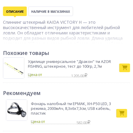
ОПИСАНИЕ
НАЛИЧИЕ В МАГАЗИНАХ
Спиннинг штекерный KAIDA VICTORY H — это
высококачественный инструмент для любителей рыбной
ловли. Он обладает отличными характеристиками и
подходит для разных видов рыбной ловли. Длина удилища
составляет 265 сантиметров, что обеспечивает удобство
использования и позволяет ловить рыбу на разных
Похожие товары
расстояниях от берега. Тест спиннинга варьируется от 40 до
80 граммов, что даёт возможность использовать различные
Удилище универсальное "Дракон" тм AZOR
приманки и ловить рыбу разного размера и веса. Штекерная
FISHING, штекерное, тест до 100гр, 2,7м
конструкция гарантирует надёжность и долговечность
Цена от
удилища. Благодаря своей конструкции, спиннинг KAIDA
1 205.00
VICTORY H легко складывается и транспортируется, что
делает его удобным для хранения и переноски.
Рекомендуем
Бренд
KAIDA
Фонарь налобный тм ЕРМАК, XH-P50 LED, 3
режима, 2000мАч, 8,3х6х7,3см, USB кабель,
пластик
582.00