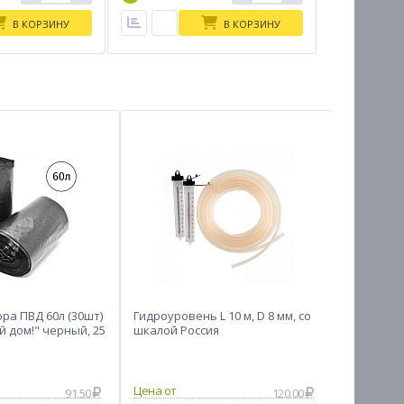
В КОРЗИНУ
В КОРЗИНУ
ра ПВД 60л (30шт)
Гидроуровень L 10 м, D 8 мм, со
Коврик в
й дом!" черный, 25
шкалой Россия
противос
70х39см V
91.50
120.00