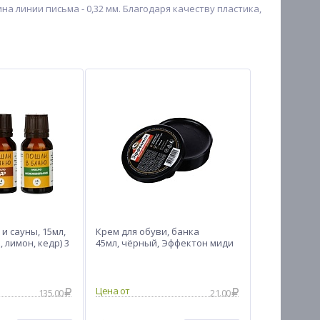
а линии письма - 0,32 мм. Благодаря качеству пластика,
и сауны, 15мл,
Крем для обуви, банка
 лимон, кедр) 3
45мл, чёрный, Эффектон миди
Цена от
135.00
21.00