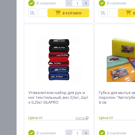
-
+
В наличии
В наличии
В КОРЗИНУ
Утяжелители набор для рук и
Губка для мытья а
ног текстильный, вес 0,5кг, 2шт
поролон "Автогубка
х 0,25кг SILAPRO
6 см
Цена от
Цена от
168.00
-
+
В наличии
В наличии