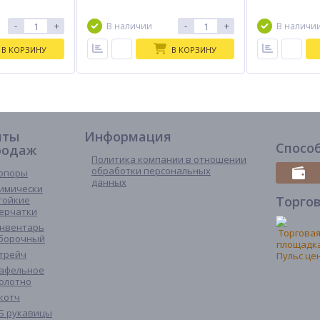
-
+
-
+
В наличии
В наличи
В КОРЗИНУ
В КОРЗИНУ
иты
Информация
Спосо
родаж
Политика компании в отношении
обработки персональных
опоры
данных
имически
Торго
тойкие
ерчатки
нвентарь
борочный
трейч
афельное
олотно
котч
Б рукавицы