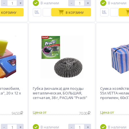
-
+
-
+
В наличии
В наличии
В КОРЗИНУ
В КОРЗИНУ
втомобиля,
Губка (мочалка) для посуды
Сумка хозяйст
", 20 х 12 х
металлическая, БОЛЬШАЯ,
55л.VETTA нел
сетчатая, 38 г, PACLAN "Practi"
пропилен, 60х3
Цена от
Цена от
94.50
70.00
-
+
-
+
В наличии
В наличии