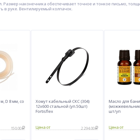
л. Размер наконечника обеспечивает точное и тонкое письмо, толщин
ть в руке. Вентилируемый колпачок.
м, D 8 мм, со
Хомут кабельный СКС (304)
Масло для бани 
12х600 стальной (уп.50шт)
(можжевельник,
Fortisflex
шт/уп
Цена от
Цена от
150.00
2 294.00