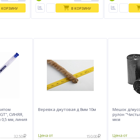
В КОРЗИНУ
В КОРЗИНУ
рипом
Веревка джутовая д 8мм 10м
Мешок д/мусо
GT", СИНЯЯ,
рулон "Чисты
0,5 мм, линия
мкм
32.50
150.00