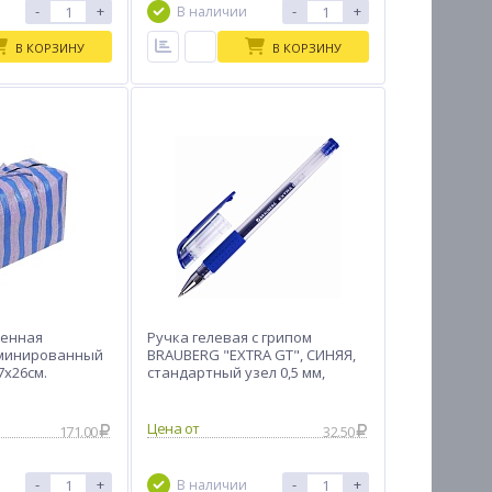
-
+
-
+
В наличии
В КОРЗИНУ
В КОРЗИНУ
венная
Ручка гелевая с грипом
аминированный
BRAUBERG "EXTRA GT", СИНЯЯ,
7х26см.
стандартный узел 0,5 мм,
линия 0,35 мм, 143915
Цена от
171.00
32.50
-
+
-
+
В наличии