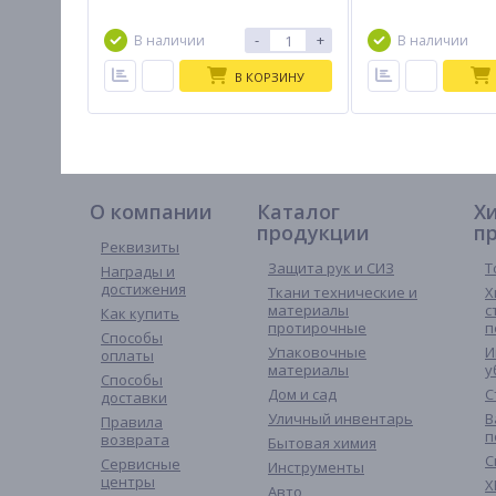
-
+
В наличии
В наличии
В КОРЗИНУ
О компании
Каталог
Х
продукции
п
Реквизиты
Защита рук и СИЗ
Т
Награды и
достижения
Ткани технические и
Х
материалы
с
Как купить
протирочные
п
Способы
Упаковочные
И
оплаты
материалы
у
Способы
Дом и сад
С
доставки
Уличный инвентарь
В
Правила
п
возврата
Бытовая химия
С
Сервисные
Инструменты
центры
Х
Авто