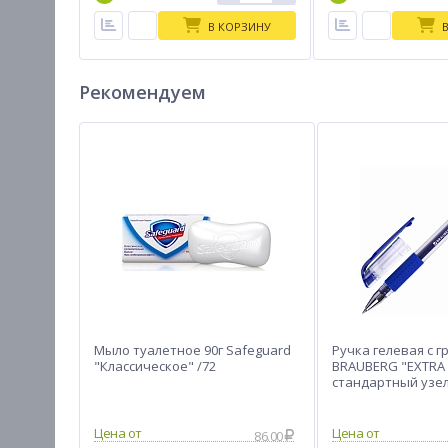
В КОРЗИНУ
Рекомендуем
Мыло туалетное 90г Safeguard
Ручка гелевая с г
"Классическое" /72
BRAUBERG "EXTRA 
стандартный узел 
0,35 мм, 143915
86.00