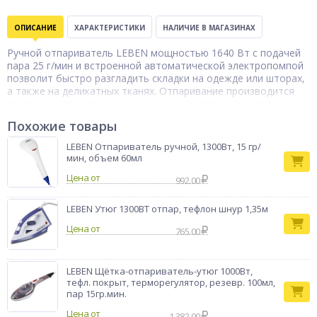
ОПИСАНИЕ
ХАРАКТЕРИСТИКИ
НАЛИЧИЕ В МАГАЗИНАХ
Ручной отпариватель LEBEN мощностью 1640 Вт с подачей
пара 25 г/мин и встроенной автоматической электропомпой
позволит быстро разгладить складки на одежде или шторах,
а также на деликатных тканях. Отпаривание производится
вертикально, поэтому одежду можно отпаривать прямо на
вешалке. Прибор имеет встроенную защиту от капель и
Похожие товары
перегрева, не брызгает, нагревается за 25 секунд. В
комплекте имеется дополнительная насадка с щеткой,
LEBEN Отпариватель ручной, 1300Вт, 15 гр/
которая эффективно удаляет с ткани грязь, ворсинки и
мин, объем 60мл
шерсть. Объем резервуара для воды – 260 мл. Прибор
Цена от
компактный и легкий, не требует много пространства для
992.00
хранения.
Тип товара
LEBEN Утюг 1300ВТ отпар, тефлон шнур 1,35м
Отпариватель
Бренд
LEBEN
Цена от
765.00
LEBEN Щётка-отпариватель-утюг 1000Вт,
тефл. покрыт, терморегулятор, резевр. 100мл,
пар 15гр.мин.
Цена от
1 382.00