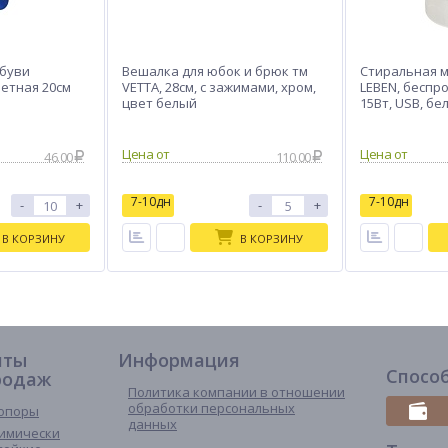
обуви
Вешалка для юбок и брюк тм
Стиральная 
етная 20см
VETTA, 28см, с зажимами, хром,
LEBEN, беспро
цвет белый
15Вт, USB, бе
46.00
110.00
7-10дн
7-10дн
-
+
-
+
В КОРЗИНУ
В КОРЗИНУ
иты
Информация
Спосо
родаж
Политика компании в отношении
обработки персональных
опоры
данных
имически