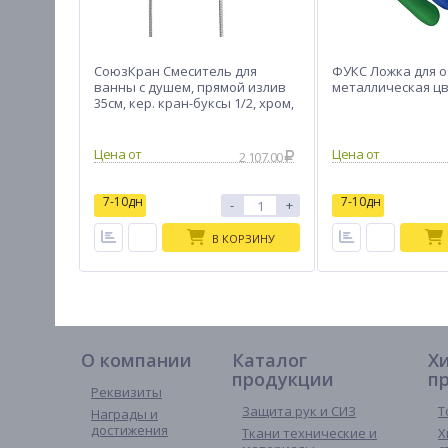
СоюзКран Смеситель для
ФУКС Ложка для 
ванны с душем, прямой излив
металлическая цв
35см, кер. кран-буксы 1/2, хром,
цинк, SK08-P208
2 107.00
7-10дн
7-10дн
-
+
В КОРЗИНУ
О компании
Каталог
Х
продукции
п
Реквизиты
Защита рук и СИЗ
Т
Награды и
достижения
Ткани технические и
Х