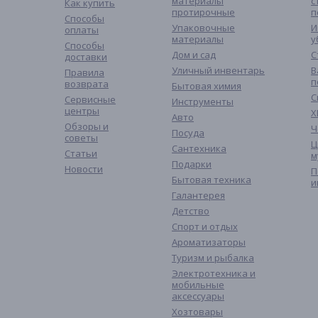
материалы
с
Как купить
протирочные
п
Способы
Упаковочные
И
оплаты
материалы
у
Способы
Дом и сад
С
доставки
Уличный инвентарь
В
Правила
п
возврата
Бытовая химия
С
Сервисные
Инструменты
центры
Х
Авто
Обзоры и
Ч
Посуда
советы
Ц
Сантехника
Статьи
м
Подарки
Новости
П
Бытовая техника
и
Галантерея
Детство
Спорт и отдых
Ароматизаторы
Туризм и рыбалка
Электротехника и
мобильные
аксессуары
Хозтовары