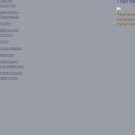
Торго
тойкие
ерчатки
нвентарь
борочный
трейч
афельное
олотно
котч
Б рукавицы
еренки
ифровые
ультиметры
оливочный
нвентарь