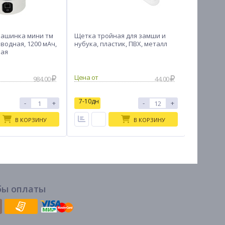
машинка мини тм
Щетка тройная для замши и
Мята лек
водная, 1200 мАч,
нубука, пластик, ПВХ, металл
Ароматная
лая
984.00
44.00
7-10дн
7-10дн
-
+
-
+
В КОРЗИНУ
В КОРЗИНУ
бы оплаты