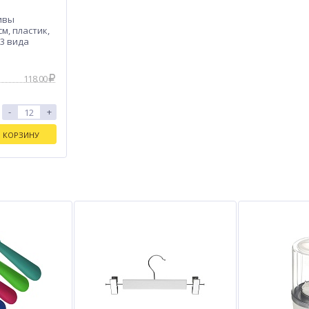
ивы
см, пластик,
 3 вида
118.00
-
+
В КОРЗИНУ