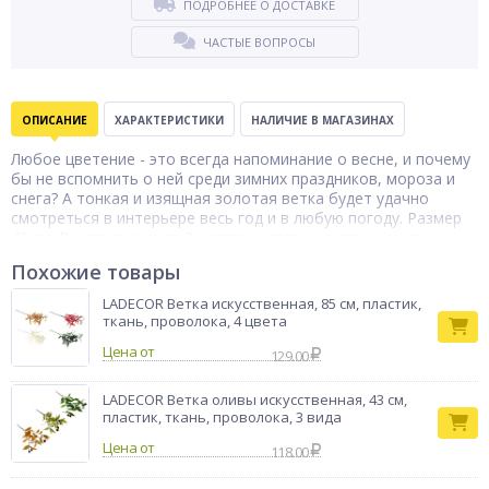
ПОДРОБНЕЕ О ДОСТАВКЕ
ЧАСТЫЕ ВОПРОСЫ
ОПИСАНИЕ
ХАРАКТЕРИСТИКИ
НАЛИЧИЕ В МАГАЗИНАХ
Любое цветение - это всегда напоминание о весне, и почему
бы не вспомнить о ней среди зимних праздников, мороза и
снега? А тонкая и изящная золотая ветка будет удачно
смотреться в интерьере весь год и в любую погоду. Размер
40 см. В ассортименте 3 цвета: золото, шампань, медь.
Ветка
Похожие товары
Тип товара
декоративная
LADECOR Ветка искусственная, 85 см, пластик,
Бренд
LADECOR
ткань, проволока, 4 цвета
Цена от
129.00
LADECOR Ветка оливы искусственная, 43 см,
пластик, ткань, проволока, 3 вида
Цена от
118.00