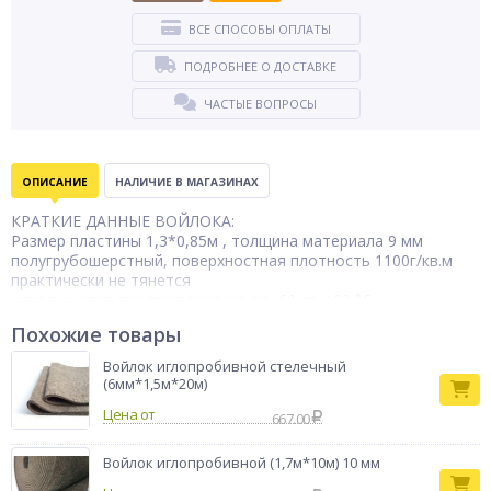
ВСЕ СПОСОБЫ ОПЛАТЫ
ПОДРОБНЕЕ О ДОСТАВКЕ
ЧАСТЫЕ ВОПРОСЫ
ОПИСАНИЕ
НАЛИЧИЕ В МАГАЗИНАХ
КРАТКИЕ ДАННЫЕ ВОЙЛОКА:
Размер пластины 1,3*0,85м , толщина материала 9 мм
полугрубошерстный, поверхностная плотность 1100г/кв.м
практически не тянется
используется при температуре от -60 до +90 °С
продается готовыми нарезанными пластинами
Похожие товары
ОПИСАНИЕ ВОЙЛОКА:
Войлок иглопробивной стелечный
Войлок - это утеплитель для моторного отсека автомобиля,
(6мм*1,5м*20м)
который значительно уменьшает время на прогрев
Цена от
автомобиля. Шерсть, с давних времен, является одним из
667.00
лучших утеплителей, т.к. очень долгое время сохраняет
тепло и не горит.
Войлок иглопробивной (1,7м*10м) 10 мм
ВНИМАНИЕ!!! Мы продаем этот войлок по многочисленным