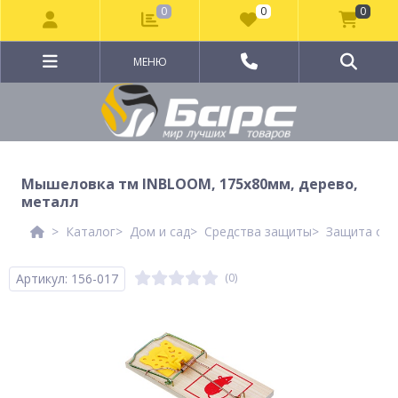
0
0
0
МЕНЮ
Мышеловка тм INBLOOM, 175х80мм, дерево,
металл
Каталог
Дом и сад
Средства защиты
Защита от 
Артикул: 156-017
(0)