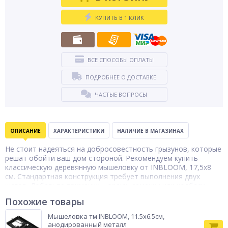
КУПИТЬ В 1 КЛИК
ВСЕ СПОСОБЫ ОПЛАТЫ
ПОДРОБНЕЕ О ДОСТАВКЕ
ЧАСТЫЕ ВОПРОСЫ
ОПИСАНИЕ
ХАРАКТЕРИСТИКИ
НАЛИЧИЕ В МАГАЗИНАХ
Не стоит надеяться на добросовестность грызунов, которые
решат обойти ваш дом стороной. Рекомендуем купить
классическую деревянную мышеловку от INBLOOM, 17,5х8
см. Стандартная конструкция требует выполнения двух
шагов. Добавьте приманку – орехи, семечки или колбасу.
Натяните и зафиксируйте механизм. Главный плюс
Похожие товары
мышеловки – только физическое воздействие без ядов и
токсинов.
Мышеловка тм INBLOOM, 11.5х6.5см,
Тип товара
анодированный металл
Мышеловка