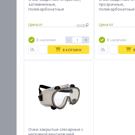
затемненные,
прозрачные,
поликарбонатные
поликарбонатные
Цена от
Цена от
60.00
-
+
В наличии
В наличии
В КОРЗИНУ
Очки закрытые слесарные с
непрямой вентиляцией,