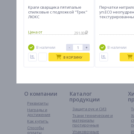
Краги сварщика пятипалые
Перчатки нитрил
спилковые с подложкой "Трек"
уп.ECO неопудре
ЛЮКС
текстурированны
291.00
-
+
В наличии
В наличии
В КОРЗИНУ
О компании
Каталог
Х
продукции
п
Реквизиты
Защита рук и СИЗ
Т
Награды и
достижения
Ткани технические и
Х
материалы
с
Как купить
протирочные
п
Способы
Упаковочные
И
оплаты