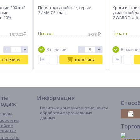
овые 200 шт/
Перчатки двойные, серые
Краги из спил
нные
ЗИМА 7,5 класс
усиленной ла
е 10%
GWARD Track 
1 972.00
38.00
-
+
-
+
В наличии
В наличи
В КОРЗИНУ
В КОРЗИНУ
иты
Информация
Спосо
родаж
Политика компании в отношении
обработки персональных
опоры
данных
имически
Торго
тойкие
ерчатки
нвентарь