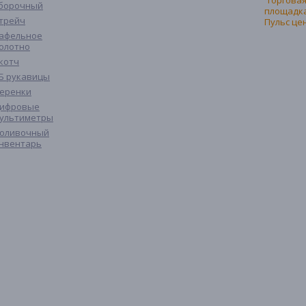
борочный
трейч
афельное
олотно
котч
Б рукавицы
еренки
ифровые
ультиметры
оливочный
нвентарь