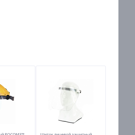
ый РОСОМЗ™
Щиток лицевой защитный