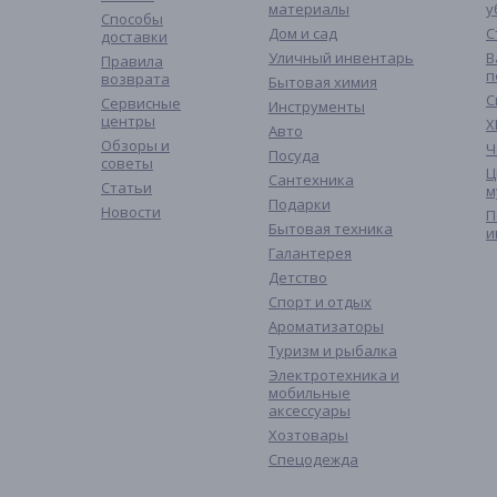
материалы
у
Способы
Дом и сад
С
доставки
Уличный инвентарь
В
Правила
п
возврата
Бытовая химия
С
Сервисные
Инструменты
центры
Х
Авто
Обзоры и
Ч
Посуда
советы
Ц
Сантехника
Статьи
м
Подарки
Новости
П
Бытовая техника
и
Галантерея
Детство
Спорт и отдых
Ароматизаторы
Туризм и рыбалка
Электротехника и
мобильные
аксессуары
Хозтовары
Спецодежда