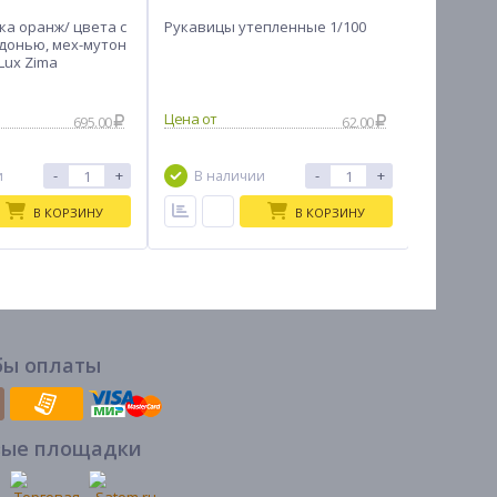
ка оранж/ цвета с
Рукавицы утепленные 1/100
Перчатки
донью, мех-мутон
НИТРО Л
Lux Zima
695.00
62.00
-
+
-
+
и
В наличии
В на
В КОРЗИНУ
В КОРЗИНУ
бы оплаты
вые площадки