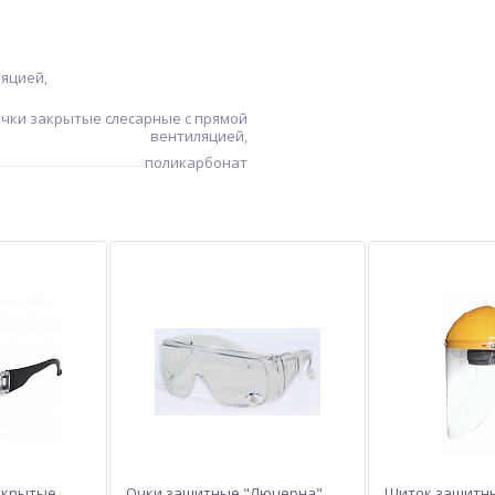
яцией,
чки закрытые слесарные с прямой
вентиляцией,
поликарбонат
ткрытые,
Очки защитные "Люцерна"
Щиток защитн