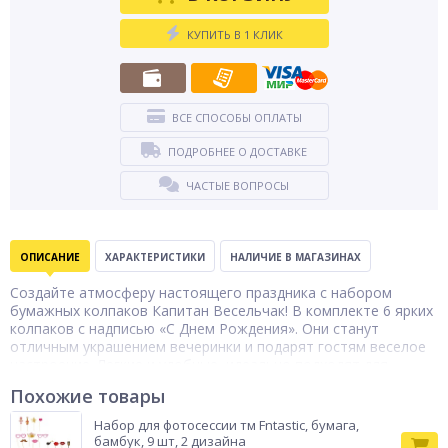
КУПИТЬ В 1 КЛИК
ВСЕ СПОСОБЫ ОПЛАТЫ
ПОДРОБНЕЕ О ДОСТАВКЕ
ЧАСТЫЕ ВОПРОСЫ
ОПИСАНИЕ
ХАРАКТЕРИСТИКИ
НАЛИЧИЕ В МАГАЗИНАХ
Создайте атмосферу настоящего праздника с набором
бумажных колпаков Капитан Весельчак! В комплекте 6 ярких
колпаков с надписью «С Днем Рождения». Они станут
отличным украшением вечеринки и подарят гостям веселое
настроение. Легкие и удобные, идеально подходят для
детских и взрослых праздников!
Похожие товары
Набор
бумажных
Набор для фотосессии тм Fntastic, бумага,
Тип товара
колпаков
бамбук, 9 шт, 2 дизайна