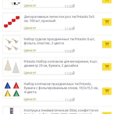
Капитан
Цена от
53.00
Бренд
Весельчак
Декоративные лепестки роз тм Fntastic 5x5
см, 100 шт, красный
Цена от
21.60
Набор гудков праздничных тм Fntastic 6 шт,
фольга, пластик, 2 цвета
Цена от
59.00
Fntastic Набор колпаков для вечеринки, 6 шт,
диаметр 20 см, бумага, 2 дизайна
Цена от
57.00
Набор колпаков праздничных тм Fntastic,
бумага с фольгированным слоем, 19,5x15,5 см,
4 цвета
Цена от
71.00
Хлопушка пневматическая 30см, конфетти из