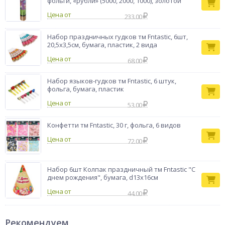
фольги, «рубли» (5000, 2000, 1000), золотой
Цена от
233.00
Набор праздничных гудков тм Fntastic, 6шт,
20,5х3,5см, бумага, пластик, 2 вида
Цена от
68.00
Набор языков-гудков тм Fntastic, 6 штук,
фольга, бумага, пластик
Цена от
53.00
Конфетти тм Fntastic, 30 г, фольга, 6 видов
Цена от
72.00
Набор 6шт Колпак праздничный тм Fntastic "С
днем рождения", бумага, d13х16см
Цена от
44.00
Рекомендуем