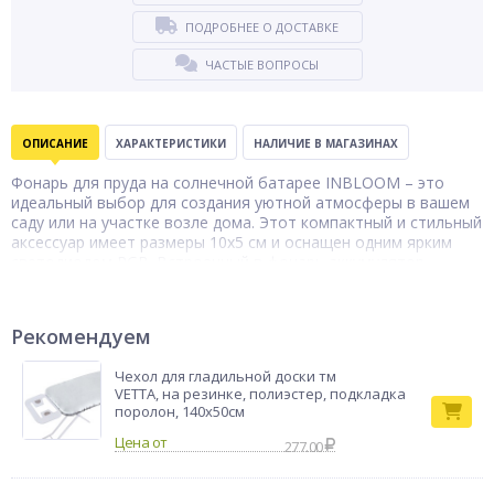
ПОДРОБНЕЕ О ДОСТАВКЕ
ЧАСТЫЕ ВОПРОСЫ
ОПИСАНИЕ
ХАРАКТЕРИСТИКИ
НАЛИЧИЕ В МАГАЗИНАХ
Фонарь для пруда на солнечной батарее INBLOOM – это
идеальный выбор для создания уютной атмосферы в вашем
саду или на участке возле дома. Этот компактный и стильный
аксессуар имеет размеры 10x5 см и оснащен одним ярким
светодиодом RGB. Встроенный в фонарь аккумулятор
емкостью 40 мАч гарантирует до 8 часов автономной
работы без подзарядки. Фонарь работает на основе
солнечной энергии, что делает его экологически безопасным
Рекомендуем
и экономичным в использовании. Он легко устанавливается
на берегу пруда или в любом другом месте, где есть доступ к
Чехол для гладильной доски тм
солнечному свету. Создавайте неповторимые световые
VETTA, на резинке, полиэстер, подкладка
эффекты и наслаждайтесь красотой природы в любое время
поролон, 140х50см
суток!
Фонарь
277.00
Тип товара
садовый
Бренд
INBLOOM