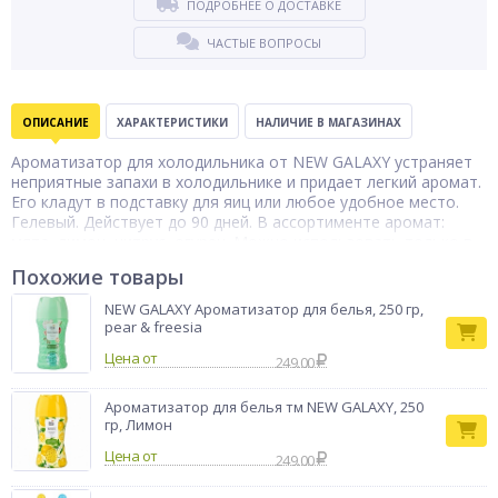
ПОДРОБНЕЕ О ДОСТАВКЕ
ЧАСТЫЕ ВОПРОСЫ
ОПИСАНИЕ
ХАРАКТЕРИСТИКИ
НАЛИЧИЕ В МАГАЗИНАХ
Ароматизатор для холодильника от NEW GALAXY устраняет
неприятные запахи в холодильнике и придает легкий аромат.
Его кладут в подставку для яиц или любое удобное место.
Гелевый. Действует до 90 дней. В ассортименте аромат:
мята, лимон, цитрус, огурец. Можно использовать только в
холодильнике, не подходит для морозильной камеры.
Похожие товары
Ароматизатор
Тип товара
для дома
NEW GALAXY Ароматизатор для белья, 250 гр,
pear & freesia
Бренд
NG
Цена от
249.00
Ароматизатор для белья тм NEW GALAXY, 250
гр, Лимон
Цена от
249.00