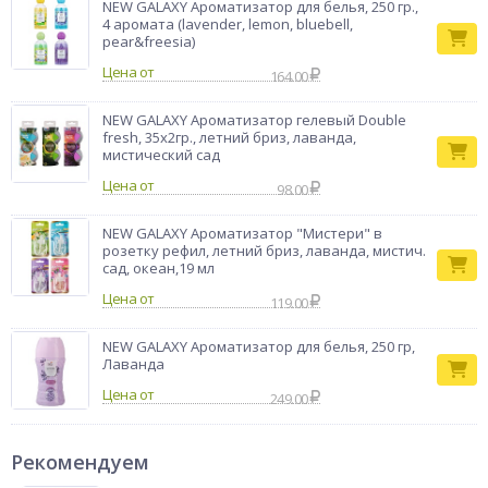
NEW GALAXY Ароматизатор для белья, 250 гр.,
4 аромата (lavender, lemon, bluebell,
pear&freesia)
Цена от
164.00
NEW GALAXY Ароматизатор гелевый Double
fresh, 35х2гр., летний бриз, лаванда,
мистический сад
Цена от
98.00
NEW GALAXY Ароматизатор "Мистери" в
розетку рефил, летний бриз, лаванда, мистич.
сад, океан,19 мл
Цена от
119.00
NEW GALAXY Ароматизатор для белья, 250 гр,
Лаванда
Цена от
249.00
Рекомендуем