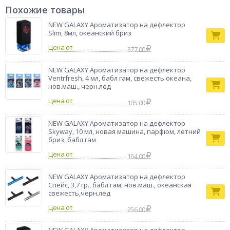
чистоты.Особенности продукта:Оригинальный дизайн в виде
Похожие товары
милого белого медведя, который добавит нотку игривости и
уюта в ваш автомобиль.Свежий и бодрящий аромат океана,
NEW GALAXY Ароматизатор на дефлектор
который создаст атмосферу морского бриза и
Slim, 8мл, океанский бриз
чистоты.Удобное и надежное крепление, которое позволяет
Цена от
легко установить ароматизатор на дефлектор вашего
377.00
автомобиля.Как использовать:Откройте упаковку и
достаньте ароматизатор.Установите его на дефлектор
NEW GALAXY Ароматизатор на дефлектор
вашего автомобиля.Наслаждайтесь свежим ароматом
Ventrfresh, 4 мл, бабл гам, свежесть океана,
океана!
нов.маш., черн.лед
Бренд
NG
Цена от
105.00
NEW GALAXY Ароматизатор на дефлектор
Skyway, 10 мл, новая машина, парфюм, летний
бриз, бабл гам
Цена от
164.00
NEW GALAXY Ароматизатор на дефлектор
Спейс, 3,7 гр., бабл гам, нов.маш., океанская
свежеcть,черн.лед
Цена от
256.00