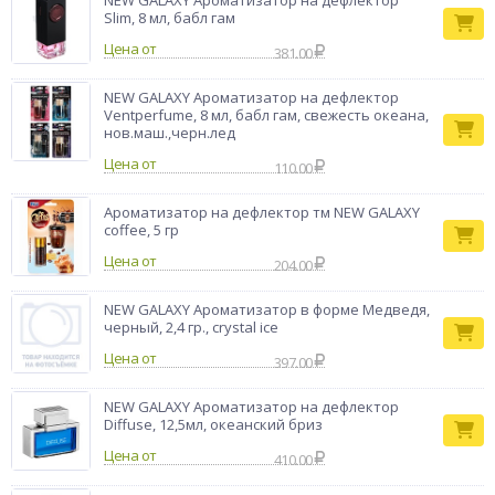
NEW GALAXY Ароматизатор на дефлектор
Slim, 8 мл, бабл гам
Цена от
381.00
NEW GALAXY Ароматизатор на дефлектор
Ventperfume, 8 мл, бабл гам, свежесть океана,
нов.маш.,черн.лед
Цена от
110.00
Ароматизатор на дефлектор тм NEW GALAXY
coffee, 5 гр
Цена от
204.00
NEW GALAXY Ароматизатор в форме Медведя,
черный, 2,4 гр., crystal ice
Цена от
397.00
NEW GALAXY Ароматизатор на дефлектор
Diffuse, 12,5мл, океанский бриз
Цена от
410.00