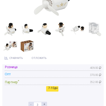
СРАВНИТЬ
ОТЛОЖИТЬ
Розница
409.00
Опт
370.00
*
Партнер
352.00
7-10дн
-
+