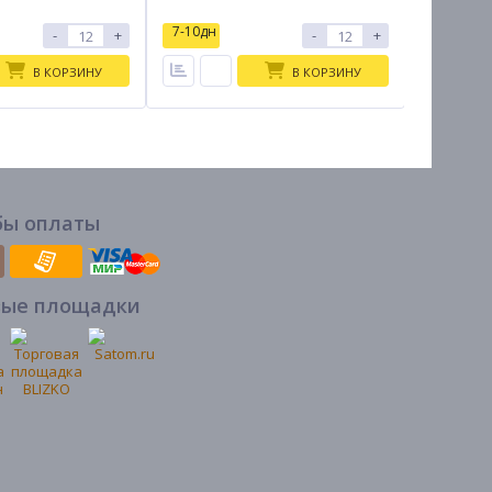
7-10дн
7-10дн
-
+
-
+
В КОРЗИНУ
В КОРЗИНУ
бы оплаты
вые площадки