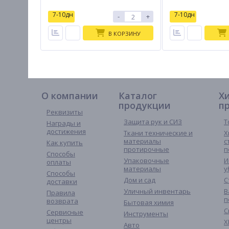
7-10дн
7-10дн
-
+
В КОРЗИНУ
О компании
Каталог
Х
продукции
п
Реквизиты
Защита рук и СИЗ
Т
Награды и
достижения
Ткани технические и
Х
материалы
с
Как купить
протирочные
п
Способы
Упаковочные
И
оплаты
материалы
у
Способы
Дом и сад
С
доставки
Уличный инвентарь
В
Правила
п
возврата
Бытовая химия
С
Сервисные
Инструменты
центры
Х
Авто