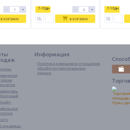
7-10дн
7-10дн
-
+
-
+
В КОРЗИНУ
В КОРЗИНУ
иты
Информация
Спосо
родаж
Политика компании в отношении
обработки персональных
опоры
данных
имически
Торго
тойкие
ерчатки
нвентарь
борочный
трейч
афельное
олотно
котч
Б рукавицы