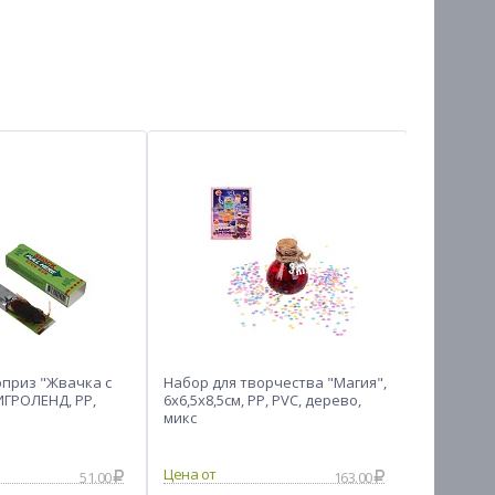
рприз "Жвачка с
Набор для творчества "Магия",
Игрушка 
ИГРОЛЕНД, PP,
6х6,5х8,5см, PP, PVC, дерево,
полиэстер
микс
14
51.00
163.00