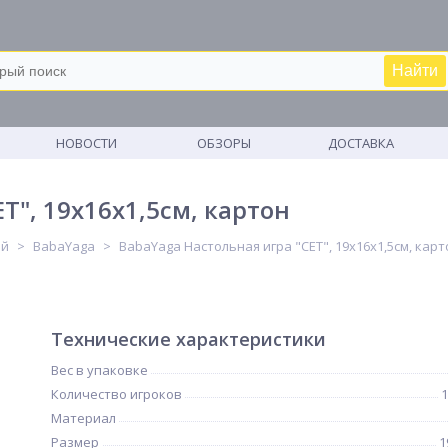
Найти
М
НОВОСТИ
ОБЗОРЫ
ДОСТАВКА
Т", 19х16х1,5см, картон
ей
BabaYaga
BabaYaga Настольная игра "СЕТ", 19х16х1,5см, карт
Технические характеристики
Вес в упаковке
Количество игроков
1
Материал
Размер
1