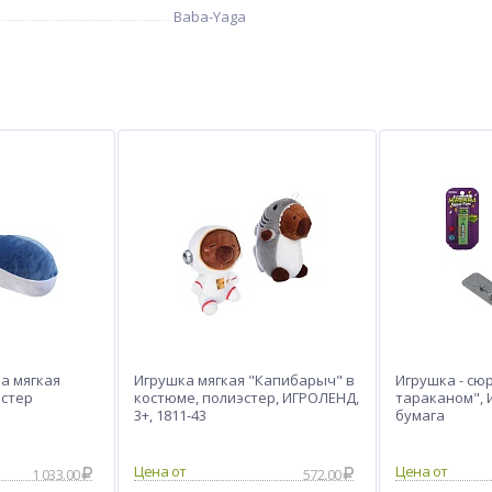
Baba-Yaga
а мягкая
Игрушка мягкая "Капибарыч" в
Игрушка - сю
эстер
костюме, полиэстер, ИГРОЛЕНД,
тараканом", 
3+, 1811-43
бумага
1 033.00
572.00