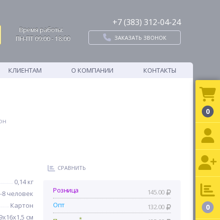
+7 (383) 312-04-24
Время работы:
ЗАКАЗАТЬ ЗВОНОК
ПН-ПТ 09:00 - 18:00
КЛИЕНТАМ
О КОМПАНИИ
КОНТАКТЫ
0
он
СРАВНИТЬ
0,14 кг
Розница
145.00
-8 человек
Опт
Картон
132.00
0
9х16х1,5 см
*