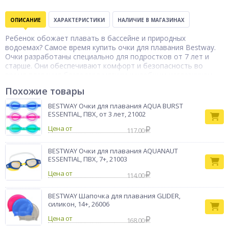
ОПИСАНИЕ
ХАРАКТЕРИСТИКИ
НАЛИЧИЕ В МАГАЗИНАХ
Ребенок обожает плавать в бассейне и природных
водоемах? Самое время купить очки для плавания Bestway.
Очки разработаны специально для подростков от 7 лет и
старше. Они обеспечивают комфорт и безопасность во
время плавания благодаря мягким и удобным наглазникам.
Дымчатые линзы очков Pro Racer обеспечивают высокую
Похожие товары
чёткость изображения, что позволяет лучше видеть в воде и
быстрее реагировать на изменения обстановки. Очки имеют
BESTWAY Очки для плавания AQUA BURST
полностью регулируемую переносицу и силиконовый
ESSENTIAL, ПВХ, от 3 лет, 21002
ремешок, которые позволяют настроить их под любую
Цена от
форму лица и размер головы. Это обеспечивает надёжную
117.00
посадку и предотвращает протекание воды. Очки Pro Racer
станут незаменимым аксессуаром для вашего ребёнка и
BESTWAY Очки для плавания AQUANAUT
помогут ему достичь новых высот в спорте.
ESSENTIAL, ПВХ, 7+, 21003
Очки для
Цена от
114.00
Тип товара
плавания
Бренд
BestWay
BESTWAY Шапочка для плавания GLIDER,
силикон, 14+, 26006
Цена от
168.00