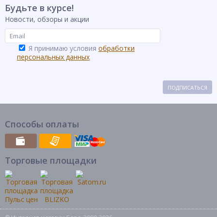
Будьте в курсе!
Бассейн
Тип товара
каркасный
Новости, обзоры и акции
Бренд
BestWay
Я принимаю условия
обработки
персональных данных
ПОДПИСАТЬСЯ
Способы оплаты
Торговые площадки